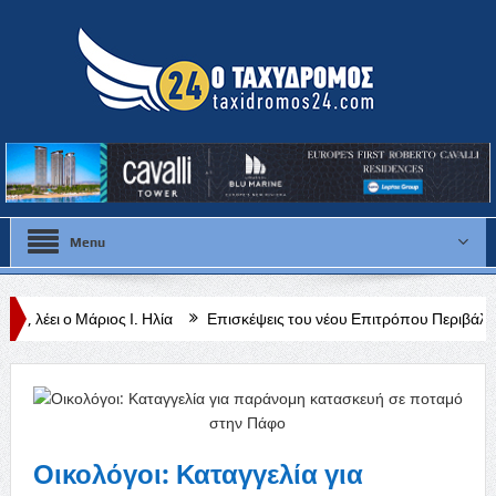
Menu
ς Ι. Ηλία
Επισκέψεις του νέου Επιτρόπου Περιβάλλοντος και Ευημε
κεφαλαιωτικός Πίνακας (VIES) για τον Ιούλιο 2026
Οικολόγοι: Καταγγελία για