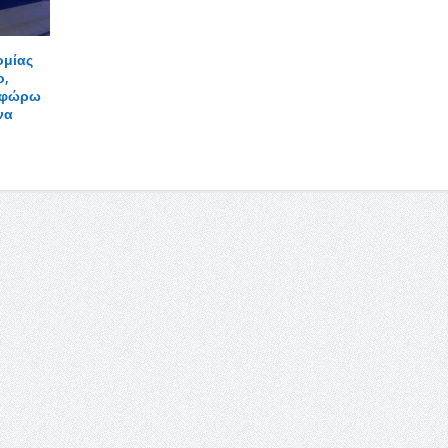
ομίας
ο,
οφώρω
να