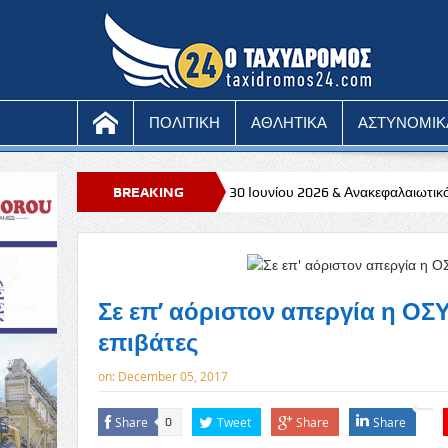
ΠΟΛΙΤΙΚΗ
ΑΘΛΗΤΙΚΑ
ΑΣΤΥΝΟΜΙΚ
 που έληξε στις 30 Ιουνίου 2026 & Ανακεφαλαιωτικός Πίνακας (VIES) γ
BREAKING
ς Νομικές Αρωγές στην Πάφο
NEWS
Σε επ’ αόριστον απεργία η ΟΣ
επιβάτες
on:
December 05, 2017
Share
Tweet
Share
Share
0