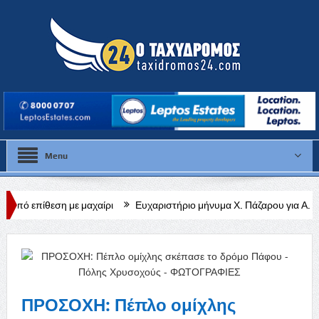
Menu
μαχαίρι
Ευχαριστήριο μήνυμα Χ. Πάζαρου για Α. Βαφεάδη
Κλεισ
ΠΡΟΣΟΧΗ: Πέπλο ομίχλης