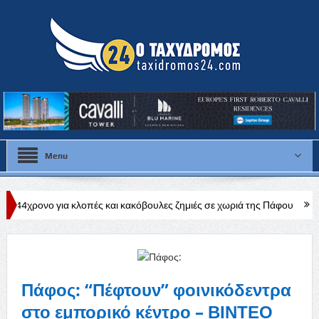
Menu
λοπές και κακόβουλες ζημιές σε χωριά της Πάφου
Ακταιωροί κατοχι
Πάφος: “Πέφτουν” φοινικόδεντρα
στο εμπορικό κέντρο – ΒΙΝΤΕΟ