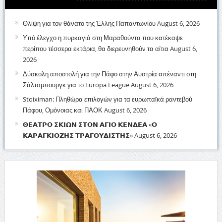
Θλίψη για τον θάνατο της Έλλης Παπαντωνίου
August 6, 2026
Υπό έλεγχο η πυρκαγιά στη Μαραθούντα που κατέκαψε
περίπου τέσσερα εκτάρια, θα διερευνηθούν τα αίτια
August 6,
2026
Δύσκολη αποστολή για την Πάφο στην Αυστρία απέναντι στη
Σάλτσμπουργκ για το Europa League
August 6, 2026
Stoiximan: Πληθώρα επιλογών για τα ευρωπαϊκά ραντεβού
Πάφου, Ομόνοιας και ΠΑΟΚ
August 6, 2026
𝝝𝝚𝝖𝝩𝝦𝝤 𝝨𝝟𝝞𝝮𝝢 𝝨𝝩𝝤𝝢 𝝖𝝘𝝞𝝤 𝝟𝝚𝝢𝝙𝝚𝝖 «𝝤
𝝟𝝖𝝦𝝖𝝘𝝟𝝞𝝤𝝛𝝜𝝨 𝝩𝝦𝝖𝝘𝝤𝝪𝝙𝝞𝝨𝝩𝝜𝝨»
August 6, 2026