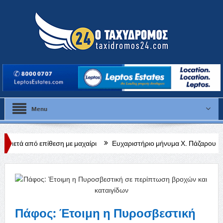
Menu
εση με μαχαίρι
Ευχαριστήριο μήνυμα Χ. Πάζαρου για Α. Βαφεάδη
Πάφος: Έτοιμη η Πυροσβεστική