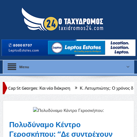
Menu
ges: Και νέα διάκριση
Κ. Λετυμπιώτης: Ο χρόνος δεν νομιμοποιεί τα 
ς Κυβέρνησης προς τη Νατά και όλες τις κοινότητες της Πάφου»
Πολυδύναμο Κέντρο
Γεροσκήπου: “Δε συντρέχουν