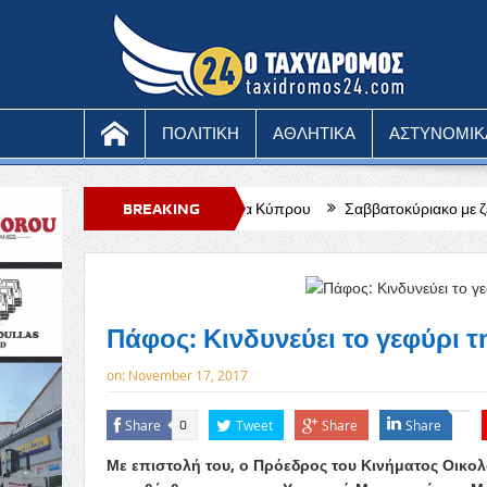
ΠΟΛΙΤΙΚΗ
ΑΘΛΗΤΙΚΑ
ΑΣΤΥΝΟΜΙΚ
μφωνική Ορχήστρα Κύπρου
BREAKING
Σαββατοκύριακο με ζέστη, θα χτυπήσει κό
NEWS
Πάφος: Κινδυνεύει το γεφύρι τη
on:
November 17, 2017
Share
Tweet
Share
Share
0
Με επιστολή του, ο Πρόεδρος του Κινήματος Οικολ