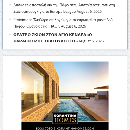
Δύσκολη αποστολή για την Πάφο στην Αυστρία απέναντι στη
Σάλτσμπουργκ για το Europa League
August 6, 2026
Stoiximan: Πληθώρα επιλογών για τα ευρωπαϊκά ραντεβού
Πάφου, Ομόνοιας και ΠΑΟΚ
August 6, 2026
𝝝𝝚𝝖𝝩𝝦𝝤 𝝨𝝟𝝞𝝮𝝢 𝝨𝝩𝝤𝝢 𝝖𝝘𝝞𝝤 𝝟𝝚𝝢𝝙𝝚𝝖 «𝝤
𝝟𝝖𝝦𝝖𝝘𝝟𝝞𝝤𝝛𝝜𝝨 𝝩𝝦𝝖𝝘𝝤𝝪𝝙𝝞𝝨𝝩𝝜𝝨»
August 6, 2026