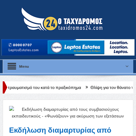
Menu
ου κατά το πραξικόπημα
Θλίψη για τον θάνατο της Έλλης Παπαντων
ΑΣΥΞΕ Πάφου
Εκδήλωση διαμαρτυρίας από