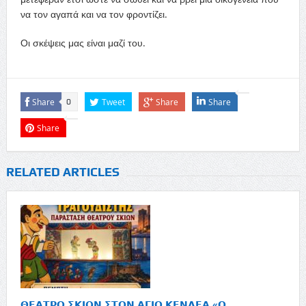
να τον αγαπά και να τον φροντίζει.
Οι σκέψεις μας είναι μαζί του.
Share
Tweet
Share
Share
0
Share
RELATED ARTICLES
𝝝𝝚𝝖𝝩𝝦𝝤 𝝨𝝟𝝞𝝮𝝢 𝝨𝝩𝝤𝝢 𝝖𝝘𝝞𝝤 𝝟𝝚𝝢𝝙𝝚𝝖 «𝝤