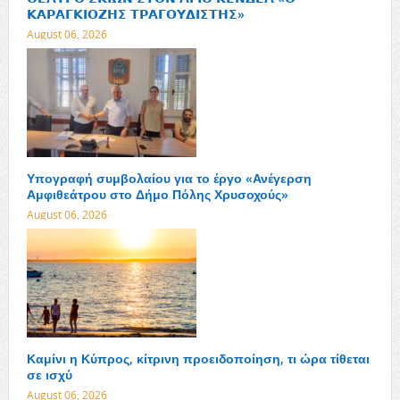
𝝟𝝖𝝦𝝖𝝘𝝟𝝞𝝤𝝛𝝜𝝨 𝝩𝝦𝝖𝝘𝝤𝝪𝝙𝝞𝝨𝝩𝝜𝝨»
August 06, 2026
Υπογραφή συμβολαίου για το έργο «Ανέγερση
Αμφιθεάτρου στο Δήμο Πόλης Χρυσοχούς»
August 06, 2026
Καμίνι η Κύπρος, κίτρινη προειδοποίηση, τι ώρα τίθεται
σε ισχύ
August 06, 2026