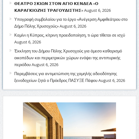
𝝝𝝚𝝖𝝩𝝦𝝤 𝝨𝝟𝝞𝝮𝝢 𝝨𝝩𝝤𝝢 𝝖𝝘𝝞𝝤 𝝟𝝚𝝢𝝙𝝚𝝖 «𝝤
𝝟𝝖𝝦𝝖𝝘𝝟𝝞𝝤𝝛𝝜𝝨 𝝩𝝦𝝖𝝘𝝤𝝪𝝙𝝞𝝨𝝩𝝜𝝨»
August 6, 2026
Υπογραφή συμβολαίου για το έργο «Ανέγερση Αμφιθεάτρου στο
Δήμο Πόλης Χρυσοχούς»
August 6, 2026
Καμίνι η Κύπρος, κίτρινη προειδοποίηση, τι ώρα τίθεται σε ισχύ
August 6, 2026
Έκκληση του Δήμου Πόλης Χρυσοχούς για άμεσο καθαρισμό
οικοπέδων και περιμετρικών χώρων ενόψει της αντιπυρικής
περιόδου
August 6, 2026
Παρεμβάσεις για αντιμετώπιση της χαμηλής αδειοδότησης
ξενοδοχείων ζητά ο Πρόεδρος ΠΑΣΥΞΕ Πάφου
August 6, 2026