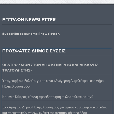
ΕΓΓΡΑΦΗ NEWSLETTER
Subscribe to our email newsletter.
ΠΡΟΣΦΑΤΕΣ ΔΗΜΟΣΙΕΥΣΕΙΣ
𝝝𝝚𝝖𝝩𝝦𝝤 𝝨𝝟𝝞𝝮𝝢 𝝨𝝩𝝤𝝢 𝝖𝝘𝝞𝝤 𝝟𝝚𝝢𝝙𝝚𝝖 «𝝤 𝝟𝝖𝝦𝝖𝝘𝝟𝝞𝝤𝝛𝝜𝝨
𝝩𝝦𝝖𝝘𝝤𝝪𝝙𝝞𝝨𝝩𝝜𝝨»
Υπογραφή συμβολαίου για το έργο «Ανέγερση Αμφιθεάτρου στο Δήμο
Πόλης Χρυσοχούς»
Καμίνι η Κύπρος, κίτρινη προειδοποίηση, τι ώρα τίθεται σε ισχύ
Έκκληση του Δήμου Πόλης Χρυσοχούς για άμεσο καθαρισμό οικοπέδων
και περιμετρικών χώρων ενόψει της αντιπυρικής περιόδου