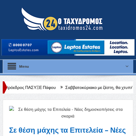
Menu
ΠΑΣΥΞΕ Πάφου
Σαββατοκύριακο με ζέστη, θα χτυπήσει κόκκινο η θερμ
Σε θέση μάχης τα Επιτελεία – Νέες