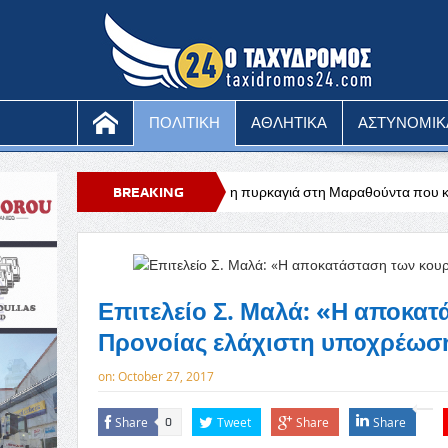
ΠΟΛΙΤΙΚΗ
ΑΘΛΗΤΙΚΑ
ΑΣΤΥΝΟΜΙΚ
υ
Υπό έλεγχο η πυρκαγιά στη Μαραθούντα που κατέκαψε περίπου τέσ
BREAKING
NEWS
Επιτελείο Σ. Μαλά: «Η αποκα
Προνοίας ελάχιστη υποχρέωση
on:
October 27, 2017
Share
Tweet
Share
Share
0