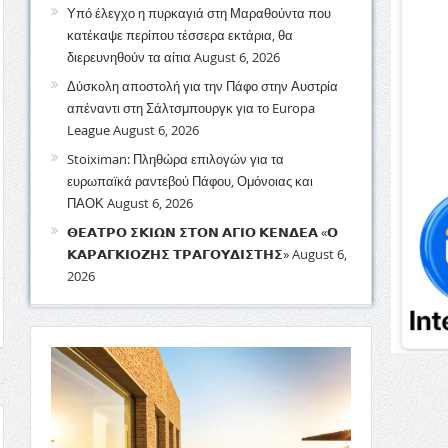
Υπό έλεγχο η πυρκαγιά στη Μαραθούντα που
κατέκαψε περίπου τέσσερα εκτάρια, θα
διερευνηθούν τα αίτια
August 6, 2026
Δύσκολη αποστολή για την Πάφο στην Αυστρία
απέναντι στη Σάλτσμπουργκ για το Europa
League
August 6, 2026
Stoiximan: Πληθώρα επιλογών για τα
ευρωπαϊκά ραντεβού Πάφου, Ομόνοιας και
ΠΑΟΚ
August 6, 2026
𝝝𝝚𝝖𝝩𝝦𝝤 𝝨𝝟𝝞𝝮𝝢 𝝨𝝩𝝤𝝢 𝝖𝝘𝝞𝝤 𝝟𝝚𝝢𝝙𝝚𝝖 «𝝤
𝝟𝝖𝝦𝝖𝝘𝝟𝝞𝝤𝝛𝝜𝝨 𝝩𝝦𝝖𝝘𝝤𝝪𝝙𝝞𝝨𝝩𝝜𝝨»
August 6,
2026