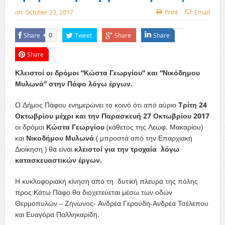
on:
October 23, 2017
Print
Email
Share
Tweet
Share
Share
0
Share
Κλειστοί οι δρόμοι “Κώστα Γεωργίου” και “Νικόδημου
Μυλωνά” στην Πάφο λόγω έργων.
Ο Δήμος Πάφου ενημερώνει το κοινό ότι από αύριο
Τρίτη 24
Οκτωβρίου μέχρι και την Παρασκευή 27 Οκτωβρίου 2017
οι δρόμοι
Κώστα Γεωργίου
(κάθετος της Λεωφ. Μακαρίου)
και
Νικοδήμου Μυλωνά
( μπροστά από την Επαρχιακή
Διοίκηση ) θα είναι
κλειστοί για την τροχαία λόγω
κατασκευαστικών έργων.
Η κυκλοφοριακή κίνηση από τη δυτική πλευρά της πόλης
προς Κάτω Πάφο θα διοχετεύεται μέσω των οδών
Θερμοπυλών – Ζήνωνος- Ανδρέα Γερούδη-Ανδρέα Τσέλεπου
και Ευαγόρα Παλληκαρίδη.