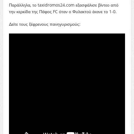
Παράλληλα, το taxidromos24.com εξασφάλισε βίντεο από
την κερκίδα της Πάφος FC όταν ο Φυλακτού έκανε το 1-0.
Δείτε τους ξέφρενους πανηγυρισμούς: