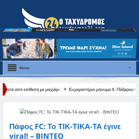
Menu
 με μαχαίρι
Ευχαριστήριο μήνυμα Χ. Πάζαρου για Α. Βαφεάδη
Κ
Πάφος FC: Το ΤΙΚ-ΤΙΚΑ-ΤΑ έγινε
viral! – BINTEO