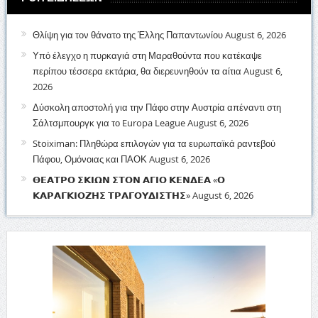
Θλίψη για τον θάνατο της Έλλης Παπαντωνίου
August 6, 2026
Υπό έλεγχο η πυρκαγιά στη Μαραθούντα που κατέκαψε
περίπου τέσσερα εκτάρια, θα διερευνηθούν τα αίτια
August 6,
2026
Δύσκολη αποστολή για την Πάφο στην Αυστρία απέναντι στη
Σάλτσμπουργκ για το Europa League
August 6, 2026
Stoiximan: Πληθώρα επιλογών για τα ευρωπαϊκά ραντεβού
Πάφου, Ομόνοιας και ΠΑΟΚ
August 6, 2026
𝝝𝝚𝝖𝝩𝝦𝝤 𝝨𝝟𝝞𝝮𝝢 𝝨𝝩𝝤𝝢 𝝖𝝘𝝞𝝤 𝝟𝝚𝝢𝝙𝝚𝝖 «𝝤
𝝟𝝖𝝦𝝖𝝘𝝟𝝞𝝤𝝛𝝜𝝨 𝝩𝝦𝝖𝝘𝝤𝝪𝝙𝝞𝝨𝝩𝝜𝝨»
August 6, 2026