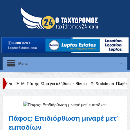
Menu
άπης: Ώρα για αλήθειες – Βίντεο
Stoiximan: Πληθώρα επιλογών για 
Πάφος: Επιδιόρθωση μιναρέ μετ’
εμποδίων