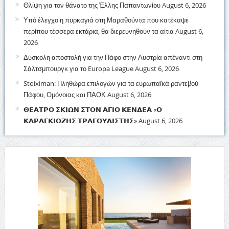
Θλίψη για τον θάνατο της Έλλης Παπαντωνίου
August 6, 2026
Υπό έλεγχο η πυρκαγιά στη Μαραθούντα που κατέκαψε
περίπου τέσσερα εκτάρια, θα διερευνηθούν τα αίτια
August 6,
2026
Δύσκολη αποστολή για την Πάφο στην Αυστρία απέναντι στη
Σάλτσμπουργκ για το Europa League
August 6, 2026
Stoiximan: Πληθώρα επιλογών για τα ευρωπαϊκά ραντεβού
Πάφου, Ομόνοιας και ΠΑΟΚ
August 6, 2026
𝝝𝝚𝝖𝝩𝝦𝝤 𝝨𝝟𝝞𝝮𝝢 𝝨𝝩𝝤𝝢 𝝖𝝘𝝞𝝤 𝝟𝝚𝝢𝝙𝝚𝝖 «𝝤
𝝟𝝖𝝦𝝖𝝘𝝟𝝞𝝤𝝛𝝜𝝨 𝝩𝝦𝝖𝝘𝝤𝝪𝝙𝝞𝝨𝝩𝝜𝝨»
August 6, 2026