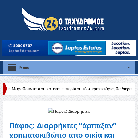
Menu
α που κατέκαψε περίπου τέσσερα εκτάρια, θα διερευνηθούν τα αίτια
Πάφος: Διαρρήκτες “άρπαξαν”
χρηματοκιβώτιο απο οικία και