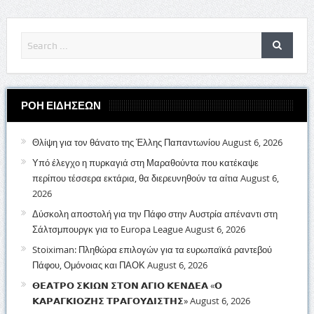
ΡΟΗ ΕΙΔΗΣΕΩΝ
Θλίψη για τον θάνατο της Έλλης Παπαντωνίου
August 6, 2026
Υπό έλεγχο η πυρκαγιά στη Μαραθούντα που κατέκαψε
περίπου τέσσερα εκτάρια, θα διερευνηθούν τα αίτια
August 6,
2026
Δύσκολη αποστολή για την Πάφο στην Αυστρία απέναντι στη
Σάλτσμπουργκ για το Europa League
August 6, 2026
Stoiximan: Πληθώρα επιλογών για τα ευρωπαϊκά ραντεβού
Πάφου, Ομόνοιας και ΠΑΟΚ
August 6, 2026
𝝝𝝚𝝖𝝩𝝦𝝤 𝝨𝝟𝝞𝝮𝝢 𝝨𝝩𝝤𝝢 𝝖𝝘𝝞𝝤 𝝟𝝚𝝢𝝙𝝚𝝖 «𝝤
𝝟𝝖𝝦𝝖𝝘𝝟𝝞𝝤𝝛𝝜𝝨 𝝩𝝦𝝖𝝘𝝤𝝪𝝙𝝞𝝨𝝩𝝜𝝨»
August 6, 2026