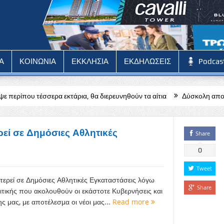
Α
ΚΟΙΝΩΝΙΑ
ΕΚΚΛΗΣΙΑ
ΕΚΔΗΛΩΣΕΙΣ
Podcas
κτάρια, θα διερευνηθούν τα αίτια
Δύσκολη αποστολή για την Πάφο
ρεί σε Δημόσιες Αθλητικές
Share
0
Tweet
ερεί σε Δημόσιες Αθλητικές Εγκαταστάσεις λόγω
Share
ιτικής που ακολουθούν οι εκάστοτε Κυβερνήσεις και
ς μας, με αποτέλεσμα οι νέοι μας...
Read more