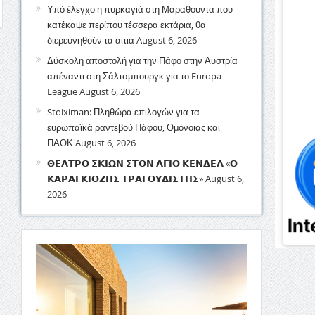
Υπό έλεγχο η πυρκαγιά στη Μαραθούντα που
κατέκαψε περίπου τέσσερα εκτάρια, θα
διερευνηθούν τα αίτια
August 6, 2026
Δύσκολη αποστολή για την Πάφο στην Αυστρία
απέναντι στη Σάλτσμπουργκ για το Europa
League
August 6, 2026
Stoiximan: Πληθώρα επιλογών για τα
ευρωπαϊκά ραντεβού Πάφου, Ομόνοιας και
ΠΑΟΚ
August 6, 2026
𝝝𝝚𝝖𝝩𝝦𝝤 𝝨𝝟𝝞𝝮𝝢 𝝨𝝩𝝤𝝢 𝝖𝝘𝝞𝝤 𝝟𝝚𝝢𝝙𝝚𝝖 «𝝤
𝝟𝝖𝝦𝝖𝝘𝝟𝝞𝝤𝝛𝝜𝝨 𝝩𝝦𝝖𝝘𝝤𝝪𝝙𝝞𝝨𝝩𝝜𝝨»
August 6,
2026