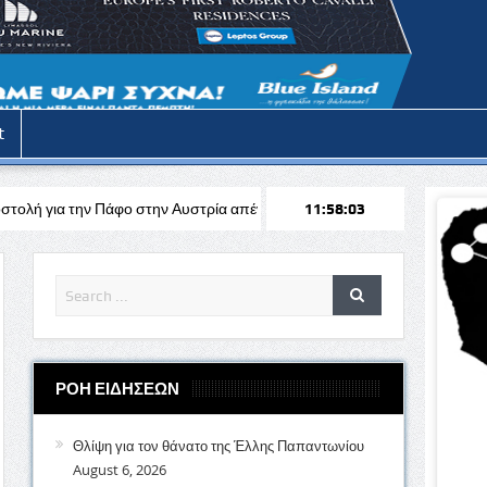
t
 στην Αυστρία απέναντι στη Σάλτσμπουργκ για το Europa League
11:58:05
S
ΡΟΗ ΕΙΔΗΣΕΩΝ
Θλίψη για τον θάνατο της Έλλης Παπαντωνίου
August 6, 2026