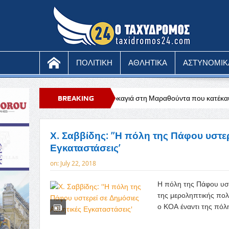
ΠΟΛΙΤΙΚΗ
ΑΘΛΗΤΙΚΑ
ΑΣΤΥΝΟΜΙΚ
Υπό έλεγχο η πυρκαγιά στη Μαραθούντα που κατέκαψε περίπου τέσσερα ε
BREAKING
NEWS
Χ. Σαββίδης: ”Η πόλη της Πάφου υστε
Εγκαταστάσεις’
on:
July 22, 2018
Η πόλη της Πάφου υστ
της μεροληπτικής πολ
ο ΚΟΑ έναντι της πόλη