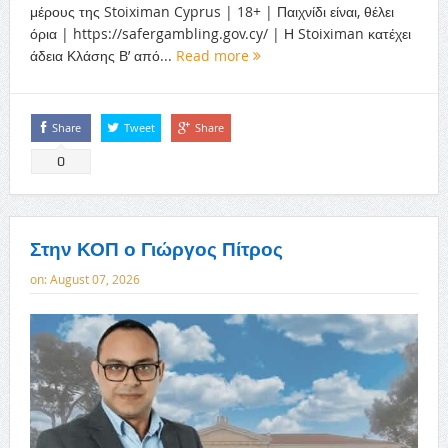
μέρους της Stoiximan Cyprus | 18+ | Παιχνίδι είναι, θέλει
όρια | https://safergambling.gov.cy/ | Η Stoiximan κατέχει
άδεια Κλάσης Β’ από...
Read more
Share
Tweet
Share
0
Στην ΚΟΠ ο Γιώργος Πίτρος
on:
August 07, 2026