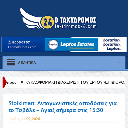
ΑΘΛΗΤΙΚΑ
ΟΡΙΑΚΗ ΔΙΑΧΕΙΡΙΣΗ ΤΟΥ ΕΡΓΟΥ «ΕΠΙΔΙΟΡΘΩΣΗ ΠΛΑΚΟΣΤΡΩΤΟΥ 
Stoiximan: Ανταγωνιστικές αποδόσεις για
το Τσβόλε – Άγιαξ σήμερα στις 15:30
on:
August 09, 2026