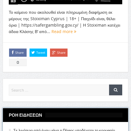
Το κείμενο που ακολουθεί είναι πληρωμένη διαφήμιση εκ
μέρους της Stoiximan Cyprus | 18+ | Παιχνίδι είναι, θέλει
όρια | https://safergambling.gov.cy/ | Η Stoiximan κατέχει
άδεια Κλάσης Β’ από...
Read more
Share
Tweet
Share
0
ΡΟΗ ΕΙΔΗΣΕΩΝ
Σε λιγότερο από έναν μήνα η Πάφος υποδέχεται το κορυφαίο