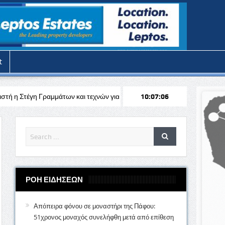
t
 και τεχνών για τις θερινές διακοπές
Απόπειρα φόνου στην Πάφο: Επ
10:07:08
ΡΟΗ ΕΙΔΗΣΕΩΝ
Απόπειρα φόνου σε μοναστήρι της Πάφου:
51χρονος μοναχός συνελήφθη μετά από επίθεση