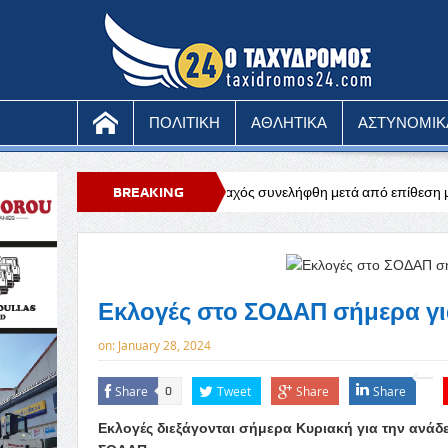
ΠΟΛΙΤΙΚΗ
ΑΘΛΗΤΙΚΑ
ΑΣΤΥΝΟΜΙΚ
51χρονος μοναχός συνελήφθη μετά από επίθεση με μαχαίρι
BREAKING
Ευχαρισ
NEWS
Εκλογές στο ΣΟΔΑΠ σήμερα για
on:
January 28, 2024
Share
Tweet
Share
Share
0
Εκλογές διεξάγονται σήμερα Κυριακή για την ανάδε