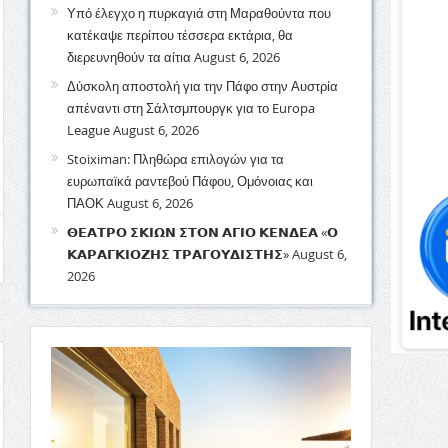
Υπό έλεγχο η πυρκαγιά στη Μαραθούντα που
κατέκαψε περίπου τέσσερα εκτάρια, θα
διερευνηθούν τα αίτια
August 6, 2026
Δύσκολη αποστολή για την Πάφο στην Αυστρία
απέναντι στη Σάλτσμπουργκ για το Europa
League
August 6, 2026
Stoiximan: Πληθώρα επιλογών για τα
ευρωπαϊκά ραντεβού Πάφου, Ομόνοιας και
ΠΑΟΚ
August 6, 2026
𝝝𝝚𝝖𝝩𝝦𝝤 𝝨𝝟𝝞𝝮𝝢 𝝨𝝩𝝤𝝢 𝝖𝝘𝝞𝝤 𝝟𝝚𝝢𝝙𝝚𝝖 «𝝤
𝝟𝝖𝝦𝝖𝝘𝝟𝝞𝝤𝝛𝝜𝝨 𝝩𝝦𝝖𝝘𝝤𝝪𝝙𝝞𝝨𝝩𝝜𝝨»
August 6,
2026