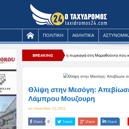
ΠΟΛΙΤΙΚΗ
ΑΘΛΗΤΙΚΑ
ΑΣΤΥΝΟΜΙΚ
υ
Υπό έλεγχο η πυρκαγιά στη Μαραθούντα που κατέκαψε περίπου τέσσ
BREAKING
NEWS
Θλίψη στην Μεσόγη: Απεβίωσε 
Λάμπρου Μουζουρη
on:
November 23, 2022
Share
Tweet
Share
Share
0