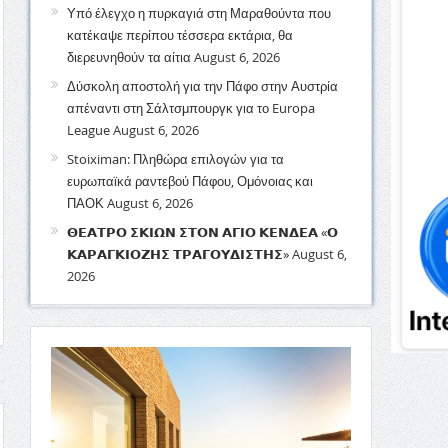
Υπό έλεγχο η πυρκαγιά στη Μαραθούντα που
κατέκαψε περίπου τέσσερα εκτάρια, θα
διερευνηθούν τα αίτια
August 6, 2026
Δύσκολη αποστολή για την Πάφο στην Αυστρία
απέναντι στη Σάλτσμπουργκ για το Europa
League
August 6, 2026
Stoiximan: Πληθώρα επιλογών για τα
ευρωπαϊκά ραντεβού Πάφου, Ομόνοιας και
ΠΑΟΚ
August 6, 2026
𝝝𝝚𝝖𝝩𝝦𝝤 𝝨𝝟𝝞𝝮𝝢 𝝨𝝩𝝤𝝢 𝝖𝝘𝝞𝝤 𝝟𝝚𝝢𝝙𝝚𝝖 «𝝤
𝝟𝝖𝝦𝝖𝝘𝝟𝝞𝝤𝝛𝝜𝝨 𝝩𝝦𝝖𝝘𝝤𝝪𝝙𝝞𝝨𝝩𝝜𝝨»
August 6,
2026