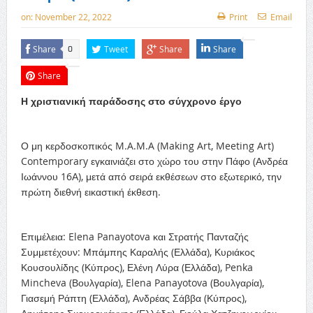
on:
November 22, 2022
Print
Email
Share
Tweet
Share
Share
0
Share
Η χριστιανική παράδοσης στο σύγχρονο έργο
Ο μη κερδοσκοπικός M.A.M.A (Making Art, Meeting Art)
Contemporary εγκαινιάζει στο χώρο του στην Πάφο (Ανδρέα
Ιωάννου 16Α), μετά από σειρά εκθέσεων στο εξωτερικό, την
πρώτη διεθνή εικαστική έκθεση.
Επιμέλεια: Elena Panayotova και Στρατής Πανταζής
Συμμετέχουν: Μπάμπης Καραλής (Ελλάδα), Κυριάκος
Κουσουλίδης (Κύπρος), Ελένη Λύρα (Ελλάδα), Penka
Mincheva (Βουλγαρία), Elena Panayotova (Βουλγαρία),
Γιασεμή Ράπτη (Ελλάδα), Ανδρέας Σάββα (Κύπρος),