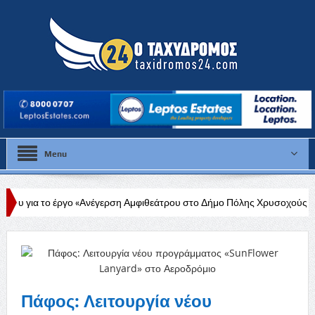
Menu
ο «Ανέγερση Αμφιθεάτρου στο Δήμο Πόλης Χρυσοχούς»
Στάλω Γεωργ
ου
Πάφος: Λειτουργία νέου