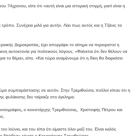
74χρονου, είπε ότι «αυτή είναι μια ιστορική στιγμή, γιατί είναι η
τρόπο. Συνέχεια μιλά για αυτήν. Λέει πως αυτός και η Τζάνις τα
ριακής Δημοκρατίας, έχει απορρίψει το αίτημα να περιοριστεί η
η αυτοκτονία για πολιτικούς λόγους. «Φαίνεται ότι δεν θέλουν να
α το θέμα», είπε. «Και τώρα αναμένουμε ότι η δίκη θα διαρκέσει
κύμα συμπαράστασης σε αυτόν. Στην Τρεμιθούσα, πολλοί είπαν ότι η
ης φυλάκισης δεν ταίριαζε στο έγκλημα.
μοσιογράφος, ο κοινοτάρχης Τρεμιθούσας, Χριστοφής Πέτρου και
ος.
ον Ιούνιο, και του είπα ότι είμαστε όλοι μαζί του. Είναι καλός
 ο Ντέιβιντ» τόνισε ο Κοινοτάρχης Τρεμιθούσας.