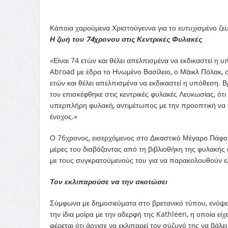
Κάποια χαρούμενα Χριστούγεννα για το ευτυχισμένο ζε
Η ζωή του 74χρονου στις Κεντρικές Φυλακές
«Είναι 74 ετών και θέλει απελπισμένα να εκδικαστεί η υ
Abroad με έδρα το Ηνωμένο Βασίλειο, ο Μάικλ Πόλακ, ο
ετών και θέλει απελπισμένα να εκδικαστεί η υπόθεση. Β
τον επισκέφθηκε στις κεντρικές φυλακές Λευκωσίας, ότι
υπερπλήρη φυλακή, αντιμέτωπος με την προοπτική να π
ένοχος.»
Ο 76χρονος, εισερχόμενος στο Δικαστικό Μέγαρο Πάφου,
μέρες του διαβάζοντας από τη βιβλιοθήκη της φυλακής
με τους συγκρατούμενούς του για να παρακολουθούν ελ
Τον εκλιπαρούσε να την σκοτώσει
Σύμφωνα με δημοσιεύματα στο βρετανικό τύπου, ενόψει
την ίδια μοίρα με την αδερφή της Kathleen, η οποία είχ
φέρεται ότι άρχισε να εκλιπαρεί τον σύζυγό της να βάλε