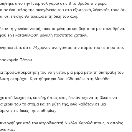
οιήθηκε από την Ιντερπόλ γύρω στις 8 το βράδυ την μέρα
α σε ένα μέλος της οικογένειάς του στο εξωτερικό, λέγοντάς τους ότι
 ότι επίσης θα τελειώσει τη δική του ζωή.
ρήκαν τη γυναίκα νεκρή, σκεπασμένη με κουβέρτα σε μία πολυθρόνα.
αφού είχε κατανάλωση μεγάλη ποσότητα χαπιών.
ήσω» είπε ότι ο 74χρονος ανοίγοντας την πόρτα του σπιτιού του.
Νοσοκομείο Πάφου.
ια προσωποκράτηση του να γίνεται, μία μέρα μετά τη διάπραξη του
πλύση στομάχο. Κρατήθηκε για δύο εβδομάδες στη Μονάδα
 από λευχαιμία, επειδή, όπως είπε, δεν άντεχε να τη βλέπει να
τα χέρια του το στόμα και τη μύτη της, ενώ καθόταν σε μια
ενος τις δικές της επιθυμίες.
διενεργήθηκε από τον ιατροδικαστή Νικόλα Χαραλάμπους, ο οποίος
υναίκας.