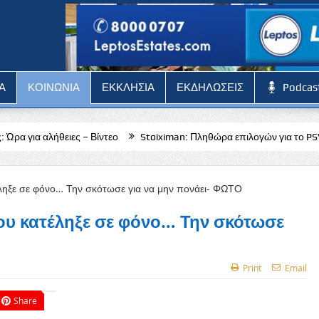
Α
ΚΟΙΝΩΝΙΑ
ΕΚΚΛΗΣΙΑ
ΕΚΔΗΛΩΣΕΙΣ
Podcas
– Βίντεο
Stoiximan: Πληθώρα επιλογών για το PSV Αϊντχόφεν – Φορτ
υ κατέληξε σε φόνο… Την σκότωσε
Print
Email
Share