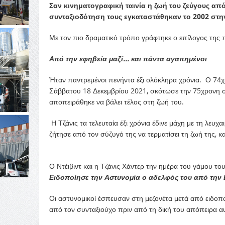
Σαν κινηματογραφική ταινία η ζωή του ζεύγους από
συνταξιοδότηση τους εγκαταστάθηκαν το 2002 στην
Με τον πιο δραματικό τρόπο γράφτηκε ο επίλογος της 
Από την εφηβεία μαζί… και πάντα αγαπημένοι
Ήταν παντρεμένοι πενήντα έξι ολόκληρα χρόνια. Ο 74χ
Σάββατου 18 Δεκεμβρίου 2021, σκότωσε την 75χρονη σ
αποπειράθηκε να βάλει τέλος στη ζωή του.
Η Τζάνις τα τελευταία έξι χρόνια έδινε μάχη με τη λευ
ζήτησε από τον σύζυγό της να τερματίσει τη ζωή της, κ
Ο Ντέιβιντ και η Τζάνις Χάντερ την ημέρα του γάμου το
Ειδοποίησε την Αστυνομία ο αδελφός του από την 
Οι αστυνομικοί έσπευσαν στη μεζονέτα μετά από ειδοποί
από τον συνταξιούχο πριν από τη δική του απόπειρα α