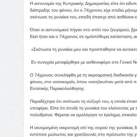
Η αστυνομία της Κυπριακής Δημοκρατίας είπε ότι ειδοπ
διάπραξης του φόνου, ότι ο 74χρονος είχε στείλει μήνυμ
σκότωσε τη γυναίκα του, επειδή έπασχε από ασθένεια και
Όταν οι αστυνομικοί πήγαν στο σπίτι του ζευγαριού, β
Εκεί ήταν και ο 74χρονος σε ημιλιπόθυμη κατάσταση, 
«Σκότωσα τη γυναίκα μου και προσπάθησα να αυτοκτον
Εν συνεχεία μεταφέρθηκε με ασθενοφόρο στο Γενικό 
Ο 74χρονος συνελήφθη με τη ακροαματική διαδικασία γ
φόνου, στο νοσοκομείο, όπου νοσηλευόταν μετά από 
Εντατικής Παρακολούθησης
Παραδέχτηκε ότι σκότωσε τη σύζυγό του, η οποία έπασχε
υποφέρει. Είπε ότι έπνιξε τη γυναίκα του κλείνοντας με 
πολυθρόνα. Φέρεται να ομολόγησε το έγκλημα, επικαλούμ
Η νενομισμένη νεκροτομή επί της σορού της γυναίκας 
εντόπισε μώλωπες και γρατζουνιές στο πρόσωπο της γ