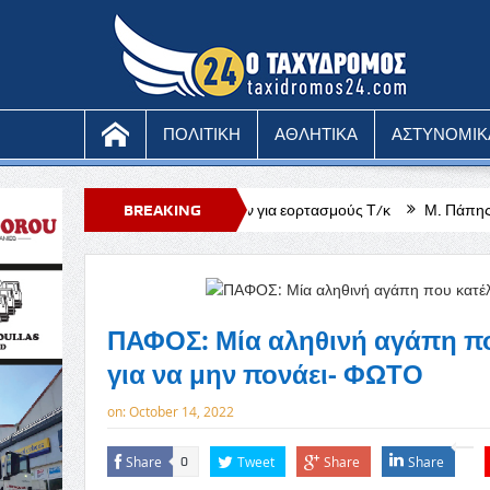
ΠΟΛΙΤΙΚΗ
ΑΘΛΗΤΙΚΑ
ΑΣΤΥΝΟΜΙΚ
ικτά των Κοκκίνων για εορτασμούς Τ/κ
BREAKING
Μ. Πάπης: Ώρα για αλήθειες 
NEWS
ΠΑΦΟΣ: Μία αληθινή αγάπη πο
για να μην πονάει- ΦΩΤΟ
on:
October 14, 2022
Share
Tweet
Share
Share
0