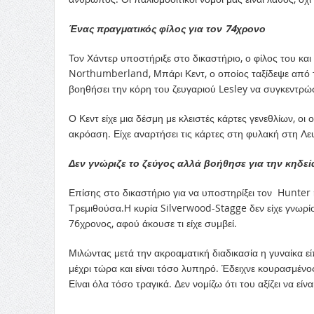
Ένας πραγματικός φίλος για τον 74χρονο
Τον Χάντερ υποστήριξε στο δικαστήριο, ο φίλος του κα
Northumberland, Μπάρι Κεντ, ο οποίος ταξίδεψε από τη
βοηθήσει την κόρη του ζευγαριού Lesley να συγκεντρώσ
Ο Κεντ είχε μια δέσμη με κλειστές κάρτες γενεθλίων, οι
ακρόαση. Είχε αναρτήσει τις κάρτες στη φυλακή στη Λε
Δεν γνώριζε το ζεύγος αλλά βοήθησε για την κηδεί
Επίσης στο δικαστήριο για να υποστηρίξει τον Hunter 
Τρεμιθούσα.Η κυρία Silverwood-Stagge δεν είχε γνωρίσ
76χρονος, αφού άκουσε τι είχε συμβεί.
Μιλώντας μετά την ακροαματική διαδικασία η γυναίκα εί
μέχρι τώρα και είναι τόσο λυπηρό. Έδειχνε κουρασμένο
Είναι όλα τόσο τραγικά. Δεν νομίζω ότι του αξίζει να ε