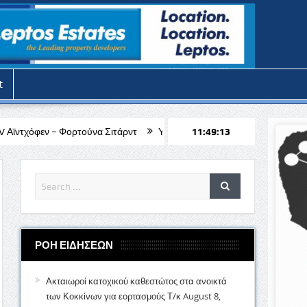
t
ούνα Σιτάρντ
Υπό εξαήμερη κράτηση ο 51χρονος μοναχός για την α
11:49:15
ΡΟΗ ΕΙΔΗΣΕΩΝ
Ακταιωροί κατοχικού καθεστώτος στα ανοικτά
των Κοκκίνων για εορτασμούς Τ/κ
August 8,