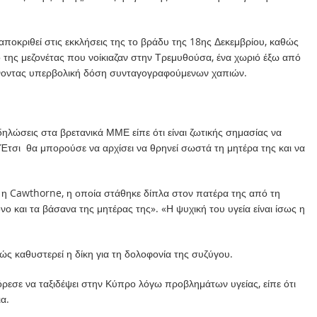
αποκριθεί στις εκκλήσεις της το βράδυ της 18ης Δεκεμβρίου, καθώς
της μεζονέτας που νοίκιαζαν στην Τρεμυθούσα, ένα χωριό έξω από
κάνοντας υπερβολική δόση συνταγογραφούμενων χαπιών.
δηλώσεις στα βρετανικά ΜΜΕ είπε ότι είναι ζωτικής σημασίας να
. Έτσι θα μπορούσε να αρχίσει να θρηνεί σωστά τη μητέρα της και να
ε η Cawthorne, η οποία στάθηκε δίπλα στον πατέρα της από τη
νο και τα βάσανα της μητέρας της». «Η ψυχική του υγεία είναι ίσως η
θώς καθυστερεί η δίκη για τη δολοφονία της συζύγου.
όρεσε να ταξιδέψει στην Κύπρο λόγω προβλημάτων υγείας, είπε ότι
α.