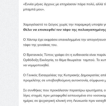
«Εννέα μήνες άγχους με επηρέασαν πάρα πολύ, αλλά τί
μπαμπά μου».
Χαμογελαστό το ζεύγος χωρίς την παραμικρή υποψία για
Θέλει να επισκεφθεί τον τάφο της πολυαγαπημένης
Ο Χάντερ έχει εκφράσει επανειλημμένα την απογοήτευσ
τάφο της γυναίκας του.
Ο Βρετανικός Τύπος γράφει ότι η ευθανασία είναι παρά
Ορθόδοξη Εκκλησία, το θέμα θεωρείται ταμπού. Το κυπ
να νομιμοποιηθεί.
Ο Γενικός Εισαγγελέας της Κυπριακής Δημοκρατίας απέρ
προμελέτης σε υποβοηθούμενη αυτοκτονία, σύμφωνα μ
Σε συνθήκες που προκάλεσαν περαιτέρω ερωτήματα, ο 
λίγες στιγμές πριν μεταφερθεί εσπευσμένα στο νοσοκο
ημέρες σε ψυχιατρική κλινική στη Λευκωσία πριν εισαχθ