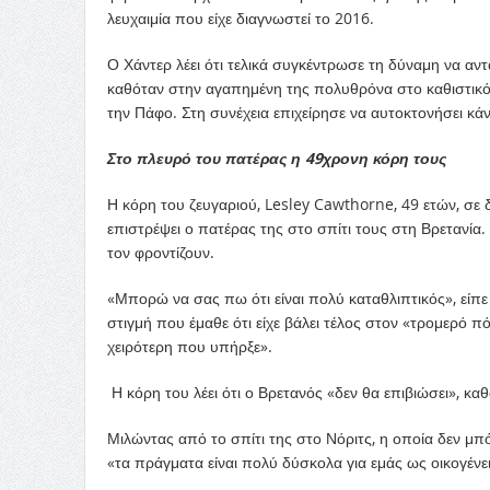
λευχαιμία που είχε διαγνωστεί το 2016.
Ο Χάντερ λέει ότι τελικά συγκέντρωσε τη δύναμη να αντ
καθόταν στην αγαπημένη της πολυθρόνα στο καθιστικό 
την Πάφο. Στη συνέχεια επιχείρησε να αυτοκτονήσει 
Στο πλευρό του πατέρας η 49χρονη κόρη τους
Η κόρη του ζευγαριού, Lesley Cawthorne, 49 ετών, σε 
επιστρέψει ο πατέρας της στο σπίτι τους στη Βρετανία
τον φροντίζουν.
«Μπορώ να σας πω ότι είναι πολύ καταθλιπτικός», είπ
στιγμή που έμαθε ότι είχε βάλει τέλος στον «τρομερό πό
χειρότερη που υπήρξε».
Η κόρη του λέει ότι ο Βρετανός «δεν θα επιβιώσει», κα
Μιλώντας από το σπίτι της στο Νόριτς, η οποία δεν μπ
«τα πράγματα είναι πολύ δύσκολα για εμάς ως οικογένει