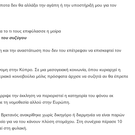
ποτα δεν θα αλλάξει την αγάπη ή την υποστήριξή μου για τον
 το τι τους επιφύλασσε η μοίρα
 του συζύγου
η και την αναστάτωση που δεν του επέτρεψαν να επισκεφτεί τον
νομη στην Κύπρο. Σε μια μεσογειακή κοινωνία, όπου κυριαρχεί η
ριακό κοινοβούλιο μόλις πρόσφατα άρχισε να συζητά αν θα έπρεπε
ριψε την έκκληση να περιοριστεί η κατηγορία του φόνου εκ
ε τη νομοθεσία αλλού στην Ευρώπη.
Βρετανός ανακρίθηκε χωρίς δικηγόρο ή διερμηνέα να είναι παρών
μείο για να του κάνουν πλύση στομάχου. Στη συνέχεια πέρασε 10
εί στη φυλακή.