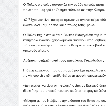
Ο Πόλακ, ο οποίος συντονίζει την ομάδα υπεράσπισης του 
πρώτη που αφορά το ζήτημα ευθανασίας στην Κύπρο.
«Ο 74χρονος είναι αποφασισμένος να αγωνιστεί με κάθε 
έκαναν όλα μαζί. Κοίνος και ο πόνος τους. φόνο.
Ο Πόλακ ισχυρίστηκε ότι ο Γενικός Εισαγγελέας της Κυπ
κατηγορία εναντίον χαροκαμένου συζύγου, υποβοηθούμεν
πάρουν μια απόφαση πριν νομοθετήσει το κοινοβούλιο γι
αρκετούς μήνες».
Αμέριστη στήριξη από τους κατοίκους Τρεμιθούσας
Η δεινή κατάσταση του συνταξιούχου έχει προκαλέσει 
ποινή που είχε ήδη επιβληθεί με τη μορφή παρατεταμέν
«Δεν πρέπει να είναι στη φυλακή», είπε σε Βρετανό δη
ιδιοκτήτης του σπιτιού που ενοικιαζεται το τραγικό ζεύγ
«Μίλησα με τον Ντέιβιντ στην αίθουσα του δικαστηρίου, τ
άνθρωπος. Οι παλιομοδίτικοι νόμοι μας είναι λάθος, όχι