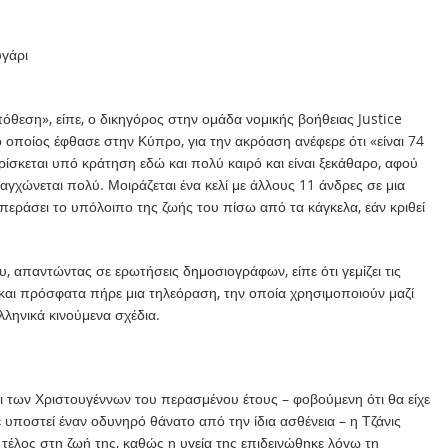
υγάρι
πόθεση», είπε, ο δικηγόρος στην ομάδα νομικής βοήθειας Justice
 οποίος έφθασε στην Κύπρο, για την ακρόαση ανέφερε ότι «είναι 74
ρίσκεται υπό κράτηση εδώ και πολύ καιρό και είναι ξεκάθαρο, αφού
 αγχώνεται πολύ. Μοιράζεται ένα κελί με άλλους 11 άνδρες σε μια
εράσει το υπόλοιπο της ζωής του πίσω από τα κάγκελα, εάν κριθεί
 απαντώντας σε ερωτήσεις δημοσιογράφων, είπε ότι γεμίζει τις
 και πρόσφατα πήρε μια τηλεόραση, την οποία χρησιμοποιούν μαζί
ληνικά κινούμενα σχέδια.
 των Χριστουγέννων του περασμένου έτους – φοβούμενη ότι θα είχε
ε υποστεί έναν οδυνηρό θάνατο από την ίδια ασθένεια – η Τζάνις
ι τέλος στη ζωή της, καθώς η υγεία της επιδεινώθηκε λόγω τη