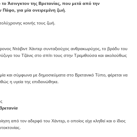
 το Άσινγκτον της Βρετανίας, που μετά από την
 Πάφο, για μία ονειρεμένη ζωή
.
πολύχρονης κοινής τους ζωή.
ρονος Ντέιβιντ Χάντερ συνταξιούχος ανθρακωρύχος, το βράδυ του
ύζυγο του Τζάνις στο σπίτι τους στην Τρεμιθούσα και ακολούθως
χαιμία και σύμφωνα με δημοσιεύματα στο Βρετανικό Τύπο, φέρεται να
αθώς η υγεία της επιδεινώθηκε.
υς
Βρετανία
ηση από τον αδερφό του Χάντερ, ο οποίος είχε κληθεί και ο ίδιος
υτοκτονίας.