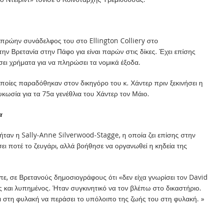
ι πρώην συνάδελφος του στο Ellington Colliery στο
ν Βρετανία στην Πάφο για είναι παρών στις δίκες. Έχει επίσης
ει χρήματα για να πληρώσει τα νομικά έξοδα.
 οποίες παραδόθηκαν στον δικηγόρο του κ. Χάντερ πριν ξεκινήσει η
υκωσία για τα 75α γενέθλια του Χάντερ τον Μάιο.
α
ήταν η Sally-Anne Silverwood-Stagge, η οποία ζει επίσης στην
ει ποτέ το ζευγάρι, αλλά βοήθησε να οργανωθεί η κηδεία της
πε, σε Βρετανούς δημοσιογράφους ότι «δεν είχα γνωρίσει τον David
ς και λυπημένος. Ήταν συγκινητικό να τον βλέπω στο δικαστήριο.
ίναι στη φυλακή να περάσει το υπόλοιπο της ζωής του στη φυλακή. »