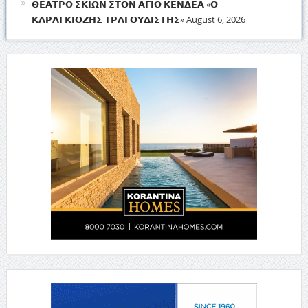
𝝝𝝚𝝖𝝩𝝦𝝤 𝝨𝝟𝝞𝝮𝝢 𝝨𝝩𝝤𝝢 𝝖𝝘𝝞𝝤 𝝟𝝚𝝢𝝙𝝚𝝖 «𝝤
𝝟𝝖𝝦𝝖𝝘𝝟𝝞𝝤𝝛𝝜𝝨 𝝩𝝦𝝖𝝘𝝤𝝪𝝙𝝞𝝨𝝩𝝜𝝨»
August 6, 2026