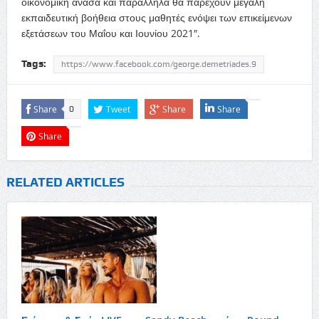
οικονομική ανάσα και παράλληλα θα παρέχουν μεγάλη
εκπαιδευτική βοήθεια στους μαθητές ενόψει των επικείμενων
εξετάσεων του Μαΐου και Ιουνίου 2021″.
Tags:
https://www.facebook.com/george.demetriades.9
Share
Tweet
Share
Share
0
Share
RELATED ARTICLES