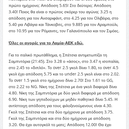
πρώτο ημίχρονο; Απόδοση 5.65! Στο δεύτερο; Απόδοση
3.40! Ποιος θα είναι ο πρώτος σκόρερ του αγώνα; 3.25 η
απόδοση για τον Ανσαριφάντ, στο 4.25 για τον Ολιβέιρα, στο
5.40 για Λιβάγια και Τάνκοβιτς, στο 9.885 για τον Αραμπούλι,
στο 10.95 για τον Ρόμανιτς, τον Γαλανόπουλο και τον Σιμόες.
Όλες οι αγορές για το Λαμία-ΑΕΚ εδώ.
Για το ιταλικό πρωτάθλημα, η Σπέτσια αντιμετωπίζει τη
Σαμπντόρια (21:45). Στο 3.28 ο «άσος», στο 3.47 η ισοπαλία,
στο 2.45 το «διπλό». Το over 2.5 γκολ δίνει 1.80, το over 4.5
γκολ έχει απόδοση 5.75 και το under 2.5 γκολ είναι στο 2.02.
Το over 1.5 γκολ στο ημίχρονο δίνει 2.70! Στο 1.61 το GG,
στο 2.22 το NG. Νίκη της Σπέτσια με ένα γκολ διαφορά δίνει
4.80. Νίκη της Σαμπντόρια με δύο γκολ διαφορά με απόδοση
6.90. Νίκη των γηπεδούχων με μηδέν παθητικό δίνει 5.45. Η
αντίστοιχη απόδοση για τους φιλοξενούμενους είναι 4.30.
Γκολ της Σπέτσια και στα δύο ημίχρονα με απόδοση 3.75.
Γκολ της Σαμπντόρια και στα δύο ημίχρονα με απόδοση
3.20. Θα έχει αυτογκόλ το ματς; Απόδοση 12.00! Θα έχει