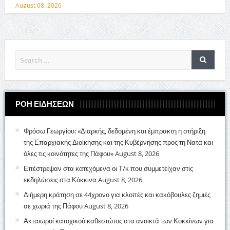
August 08, 2026
ΡΟΗ ΕΙΔΗΣΕΩΝ
Φρόσω Γεωργίου: «Διαρκής, δεδομένη και έμπρακτη η στήριξη
της Επαρχιακής Διοίκησης και της Κυβέρνησης προς τη Νατά και
όλες τις κοινότητες της Πάφου»
August 8, 2026
Επέστρεψαν στα κατεχόμενα οι Τ/κ που συμμετείχαν στις
εκδηλώσεις στα Κόκκινα
August 8, 2026
Διήμερη κράτηση σε 44χρονο για κλοπές και κακόβουλες ζημιές
σε χωριά της Πάφου
August 8, 2026
Ακταιωροί κατοχικού καθεστώτος στα ανοικτά των Κοκκίνων για