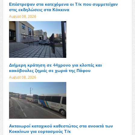
Επέστρεψαν στα κατεχόμενα οι Τ/κ που συμμετείχαν
στις εκδηλώσεις στα Κόκκινα
August 08, 2026
Διήμερη κράτηση σε 44χρονο για κλοπές και
κακόβουλες ζημιές σε χωριά της Πάφου
August 08, 2026
Ακταιωροί κατοχικού καθεστώτος στα ανοικτά των
Κοκκίνων για εορτασμούς Τ/κ