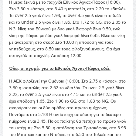
Η μέρα ξεκινά με το παιχνίδι Εθνικός Άχνας-Πάφος (16:00).
Στο 3.30 ο «άσος», στο 3.40 η ισοπαλία, στο 2.20 το «διπλό».
Το over 2.5 γκολ δίνει 1.93, το over 4.5 γκολ είναι στο 6.45
και το under 2.5 γκολ δίνει 1.85. Στο 1.72 το GG, στο 2.05 το
NG. Νίκη του Εθνικού με δύο γκολ διαφορά δίνει 9.50, ενώ
νίκη της Πάφου με δύο γκολ διαφορά δίνει 6.45. Βλέπετε νίκη
με ανατροπή στο σκορ; Στο 10.00 η απόδοση για τους
γηπεδούχους, στο 8.50 για τους φιλοξενούμενους. Θα έχει
αυτογκόλ το παιχνίδι; Απόδοση 12.00!
Όλες οι αγορές για το Εθνικός Άχνας-Πάφος εδώ.
Η ΑΕΚ φιλοξενεί την Ομόνοια (18:00). Στο 2.75 ο «άσος», στο
3.30 η ισοπαλία, στο 2.62 το «διπλό». Το over 2.5 γκολ δίνει
2.22, το over 3.5 γκολ είναι στο 4.15 και το under 2.5 γκολ
έχει απόδοση 1.65. Στο 1.90 το GG, στο 1.83 το NG. Θα
σκοράρουν και οι δύο ομάδες στο πρώτο ημίχρονο;
Ποντάρετε στο 5.10! Η αντίστοιχη απόδοση για το δεύτερο
ημίχρονο είναι 3.45. Ποιος παίκτης θα πετύχει το πρώτο γκολ
του ντέρμπι; Στο 5.50 η απόδοση του Τριτσκόφσκι, στο 5.95
του Μποτεάκ και του Ντούρις, στο 6.50 του Τολμές και του