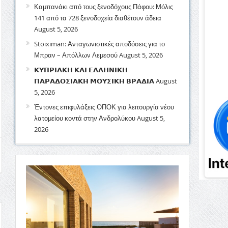
Καμπανάκι από τους ξενοδόχους Πάφου: Μόλις
141 από τα 728 ξενοδοχεία διαθέτουν άδεια
August 5, 2026
Stoiximan: Ανταγωνιστικές αποδόσεις για το
Μπραν – Απόλλων Λεμεσού
August 5, 2026
𝝟𝝪𝝥𝝦𝝞𝝖𝝟𝝜 𝝟𝝖𝝞 𝝚𝝠𝝠𝝜𝝢𝝞𝝟𝝜
𝝥𝝖𝝦𝝖𝝙𝝤𝝨𝝞𝝖𝝟𝝜 𝝡𝝤𝝪𝝨𝝞𝝟𝝜 𝝗𝝦𝝖𝝙𝝞𝝖
August
5, 2026
Έντονες επιφυλάξεις ΟΠΟΚ για λειτουργία νέου
λατομείου κοντά στην Ανδρολύκου
August 5,
2026