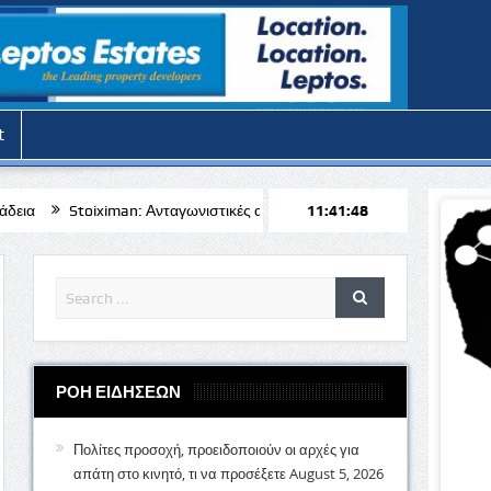
t
n: Ανταγωνιστικές αποδόσεις για το Μπραν – Απόλλων Λεμεσού
11:41:50
𝝟𝝪
ΡΟΗ ΕΙΔΗΣΕΩΝ
Πολίτες προσοχή, προειδοποιούν οι αρχές για
απάτη στο κινητό, τι να προσέξετε
August 5, 2026