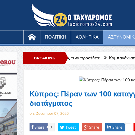
ΠΟΛΙΤΙΚΗ
ΑΘΛΗΤΙΚΑ
ΑΣΤΥΝΟΜΙΚ
απάτη στο κινητό, τι να προσέξετε
BREAKING
Καμπανάκι από τους ξενοδόχους 
NEWS
Κύπρος: Πέραν των 100 καταγ
διατάγματος
on:
December 07, 2020
Share
Tweet
Share
Share
0