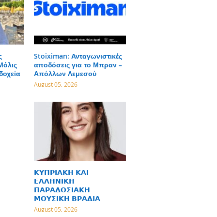
ς
Stoiximan: Ανταγωνιστικές
Μόλις
αποδόσεις για το Μπραν –
δοχεία
Απόλλων Λεμεσού
August 05, 2026
𝝟𝝪𝝥𝝦𝝞𝝖𝝟𝝜 𝝟𝝖𝝞
𝝚𝝠𝝠𝝜𝝢𝝞𝝟𝝜
𝝥𝝖𝝦𝝖𝝙𝝤𝝨𝝞𝝖𝝟𝝜
𝝡𝝤𝝪𝝨𝝞𝝟𝝜 𝝗𝝦𝝖𝝙𝝞𝝖
August 05, 2026