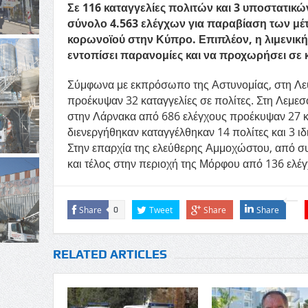
Σε 116 καταγγελίες πολιτών και 3 υποστατικ
σύνολο 4.563 ελέγχων για παραβίαση των μέ
κορωνοϊού στην Κύπρο. Επιπλέον, η λιμενικ
εντοπίσει παρανομίες και να προχωρήσει σε κ
Σύμφωνα με εκπρόσωπο της Αστυνομίας, στη Λευ
προέκυψαν 32 καταγγελίες σε πολίτες. Στη Λεμε
στην Λάρνακα από 686 ελέγχους προέκυψαν 27 κ
διενεργήθηκαν καταγγέλθηκαν 14 πολίτες και 3 ιδ
Στην επαρχία της ελεύθερης Αμμοχώστου, από συ
και τέλος στην περιοχή της Μόρφου από 136 ελέ
Share
Tweet
Share
Share
0
RELATED ARTICLES