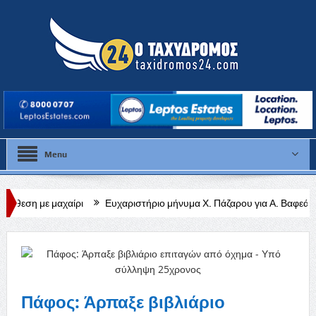
Menu
ίρι
Ευχαριστήριο μήνυμα Χ. Πάζαρου για Α. Βαφεάδη
Κλειστή η 
Πάφος: Άρπαξε βιβλιάριο