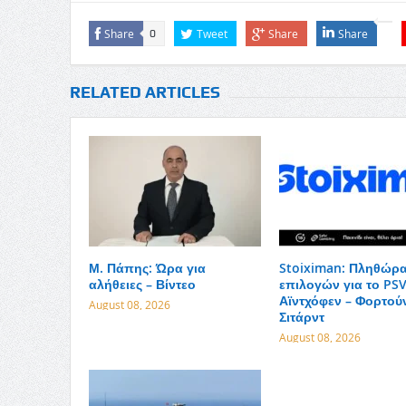
Share
Tweet
Share
Share
0
RELATED ARTICLES
Μ. Πάπης: Ώρα για
Stoiximan: Πληθώρ
αλήθειες – Βίντεο
επιλογών για το PS
Αϊντχόφεν – Φορτού
August 08, 2026
Σιτάρντ
August 08, 2026