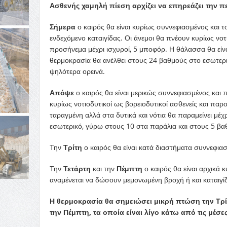
Ασθενής χαμηλή πίεση αρχίζει να επηρεάζει την π
Σήμερα
ο καιρός θα είναι κυρίως συννεφιασμένος και τ
ενδεχόμενο καταιγίδας. Οι άνεμοι θα πνέουν κυρίως νοτ
προσήνεμα μέχρι ισχυροί, 5 μποφόρ. Η θάλασσα θα είνα
θερμοκρασία θα ανέλθει στους 24 βαθμούς στο εσωτερ
ψηλότερα ορεινά.
Απόψε
ο καιρός θα είναι μερικώς συννεφιασμένος και 
κυρίως νοτιοδυτικοί ως βορειοδυτικοί ασθενείς και παρο
ταραγμένη αλλά στα δυτικά και νότια θα παραμείνει μέ
εσωτερικό, γύρω στους 10 στα παράλια και στους 5 βα
Την
Τρίτη
ο καιρός θα είναι κατά διαστήματα συννεφιασ
Την
Τετάρτη
και την
Πέμπτη
ο καιρός θα είναι αρχικά 
αναμένεται να δώσουν μεμονωμένη βροχή ή και καταιγί
Η θερμοκρασία θα σημειώσει μικρή πτώση την Τρίτη
την Πέμπτη, τα οποία είναι λίγο κάτω από τις μέσες