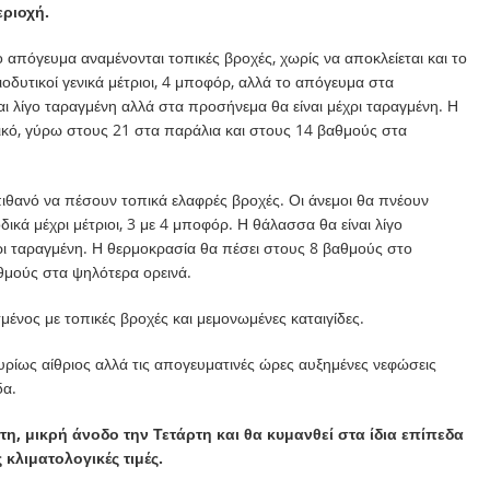
εριοχή.
ο απόγευμα αναμένονται τοπικές βροχές, χωρίς να αποκλείεται και το
ιοδυτικοί γενικά μέτριοι, 4 μποφόρ, αλλά το απόγευμα στα
ι λίγο ταραγμένη αλλά στα προσήνεμα θα είναι μέχρι ταραγμένη. Η
ικό, γύρω στους 21 στα παράλια και στους 14 βαθμούς στα
πιθανό να πέσουν τοπικά ελαφρές βροχές. Οι άνεμοι θα πνέουν
δικά μέχρι μέτριοι, 3 με 4 μποφόρ. Η θάλασσα θα είναι λίγο
χρι ταραγμένη. Η θερμοκρασία θα πέσει στους 8 βαθμούς στο
θμούς στα ψηλότερα ορεινά.
μένος με τοπικές βροχές και μεμονωμένες καταιγίδες.
κυρίως αίθριος αλλά τις απογευματινές ώρες αυξημένες νεφώσεις
δα.
, μικρή άνοδο την Τετάρτη και θα κυμανθεί στα ίδια επίπεδα
 κλιματολογικές τιμές.