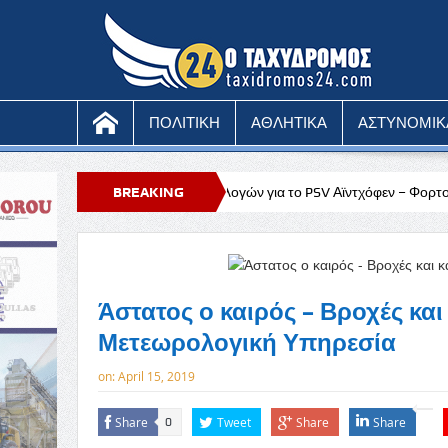
ΠΟΛΙΤΙΚΗ
ΑΘΛΗΤΙΚΑ
ΑΣΤΥΝΟΜΙΚ
man: Πληθώρα επιλογών για το PSV Αϊντχόφεν – Φορτούνα Σιτάρντ
BREAKING
Υ
NEWS
Άστατος ο καιρός – Βροχές και
Μετεωρολογική Υπηρεσία
on:
April 15, 2019
Share
Tweet
Share
Share
0