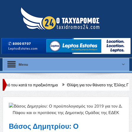
Menu
το πραξικόπημα
Θλίψη για τον θάνατο της Έλλης Παπαντωνίου
Υ
ου
Βάσος Δημητρίου: Ο