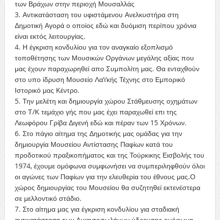
των Βράχων στην περιοχή Μουσαλλάς
3. Αντικατάσταση του υφιστάμενου Ανελκυστήρα στη
Δημοτική Αγορά ο οποίος εδώ και δυόμιση περίπου χρόνια
είναι εκτός λειτουργίας.
4. Η έγκριση κονδυλίου για τον αναγκαίο εξοπλισμό
τοποθέτησης των Μουσικών Οργάνων μεγάλης αξίας που
μας έχουν παραχωρηθεί απο Συμπολίτη μας. Θα ενταχθούν
στο υπο ίδρυση Μουσείο Λα’ι’κής Τέχνης στο Εμπορικό
Ιστορικό μας Κέντρο.
5. Την μελέτη και δημιουργία χώρου Στάθμευσης οχημάτων
στο Τ/Κ τεμάχιο γής που μας έχει παραχωθεί επι της
Λεωφόρου Γρίβα Διγενή εδώ και πέραν των 15 Χρόνων.
6. Στο πάγιο αίτημα της Δημοτικής μας ομάδας για την
δημιουργία Μουσείου Αντίστασης Παφίων κατά του
προδοτικού πραξικοπήματος και της Τούρκικης Εισβολής του
1974, έχουμε ομόφωνα συμφωνήσει να συμπεριληφθούν όλοι
οι αγώνες των Παφίων για την ελευθερία του έθνους μας.Ο
χώρος δημιουργίας του Μουσείου θα συζητηθεί εκτενέστερα
σε μελλοντικό στάδιο.
7. Στο αίτημα μας για έγκριση κονδυλίου για σταδιακή
αντικατάσταση των Αμιαντοσωλήνων ύδρευσης ομόφωνα