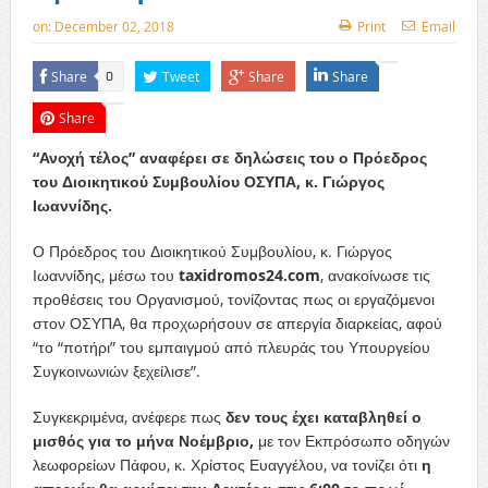
on:
December 02, 2018
Print
Email
Share
Tweet
Share
Share
0
Share
“Ανοχή τέλος” αναφέρει σε δηλώσεις του ο Πρόεδρος
του Διοικητικού Συμβουλίου ΟΣΥΠΑ, κ. Γιώργος
Ιωαννίδης.
Ο Πρόεδρος του Διοικητικού Συμβουλίου, κ. Γιώργος
Ιωαννίδης, μέσω του
taxidromos24.com
, ανακοίνωσε τις
προθέσεις του Οργανισμού, τονίζοντας πως οι εργαζόμενοι
στον ΟΣΥΠΑ, θα προχωρήσουν σε απεργία διαρκείας, αφού
“το “ποτήρι” του εμπαιγμού από πλευράς του Υπουργείου
Συγκοινωνιών ξεχείλισε”.
Συγκεκριμένα, ανέφερε πως
δεν τους έχει καταβληθεί ο
μισθός για το μήνα Νοέμβριο,
με τον Εκπρόσωπο οδηγών
λεωφορείων Πάφου, κ. Χρίστος Ευαγγέλου, να τονίζει ότι
η