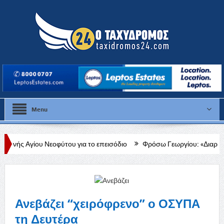
Menu
οφύτου για το επεισόδιο
Φρόσω Γεωργίου: «Διαρκής, δεδομένη και έ
Ανεβάζει “χειρόφρενο” ο ΟΣΥΠΑ
τη Δευτέρα