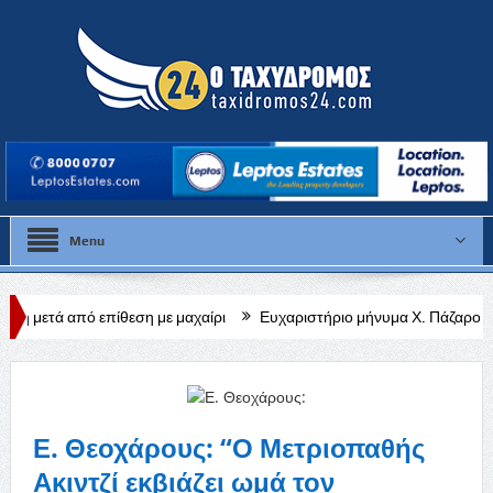
Menu
θεση με μαχαίρι
Ευχαριστήριο μήνυμα Χ. Πάζαρου για Α. Βαφεάδη
Ε. Θεοχάρους: “Ο Μετριοπαθής
Ακιντζί εκβιάζει ωμά τον