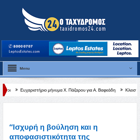
Menu
στήριο μήνυμα Χ. Πάζαρου για Α. Βαφεάδη
Κλειστή η Στέγη Γραμμάτω
“Ισχυρή η βούληση και η
αποφασιστικότητα της