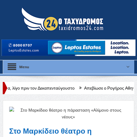
Menu
ν τον Δεκαπενταύγουστο
Απεβίωσε ο Ρογήρος Αθηνή Ευριπίδου
α την πατρίδα
Στο Μαρκίδειο θέατρο η