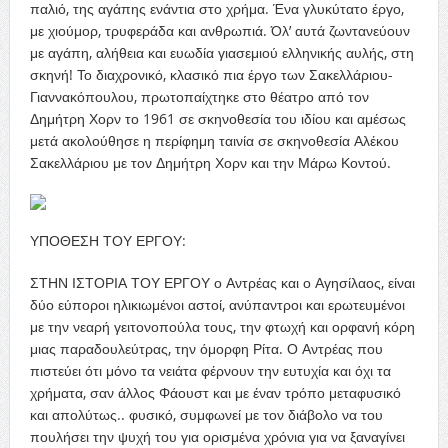
παλιό, της αγάπης ενάντια στο χρήμα. Ένα γλυκύτατο έργο,
με χιούμορ, τρυφεράδα και ανθρωπιά. Όλ’ αυτά ζωντανεύουν
με αγάπη, αλήθεια και ευωδία γιασεμιού ελληνικής αυλής, στη
σκηνή! Το διαχρονικό, κλασικό πια έργο των Σακελλάριου-
Γιαννακόπουλου, πρωτοπαίχτηκε στο θέατρο από τον
Δημήτρη Χορν το 1961 σε σκηνοθεσία του ιδίου και αμέσως
μετά ακολούθησε η περίφημη ταινία σε σκηνοθεσία Αλέκου
Σακελλάριου με τον Δημήτρη Χορν και την Μάρω Κοντού.
ΥΠΟΘΕΣΗ ΤΟΥ ΕΡΓΟΥ:
ΣΤΗΝ ΙΣΤΟΡΙΑ ΤΟΥ ΕΡΓΟΥ ο Αντρέας και ο Αγησίλαος, είναι
δύο εύποροι ηλικιωμένοι αστοί, ανύπαντροι και ερωτευμένοι
με την νεαρή γειτονοπούλα τους, την φτωχή και ορφανή κόρη
μιας παραδουλεύτρας, την όμορφη Ρίτα. Ο Αντρέας που
πιστεύει ότι μόνο τα νειάτα φέρνουν την ευτυχία και όχι τα
χρήματα, σαν άλλος Φάουστ και με έναν τρόπο μεταφυσικό
και απολύτως.. φυσικό, συμφωνεί με τον διάβολο να του
πουλήσει την ψυχή του για ορισμένα χρόνια για να ξαναγίνει