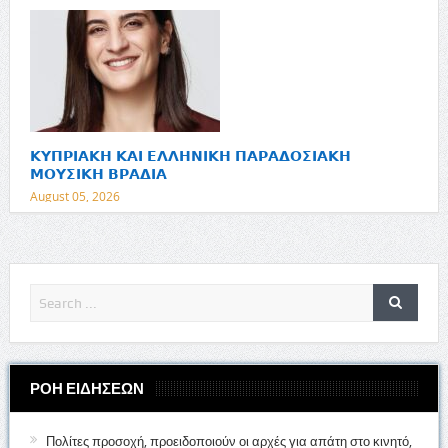
𝝟𝝪𝝥𝝦𝝞𝝖𝝟𝝜 𝝟𝝖𝝞 𝝚𝝠𝝠𝝜𝝢𝝞𝝟𝝜 𝝥𝝖𝝦𝝖𝝙𝝤𝝨𝝞𝝖𝝟𝝜
𝝡𝝤𝝪𝝨𝝞𝝟𝝜 𝝗𝝦𝝖𝝙𝝞𝝖
August 05, 2026
ΡΟΗ ΕΙΔΗΣΕΩΝ
Πολίτες προσοχή, προειδοποιούν οι αρχές για απάτη στο κινητό,