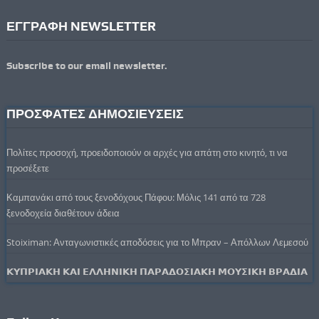
ΕΓΓΡΑΦΗ NEWSLETTER
Subscribe to our email newsletter.
ΠΡΟΣΦΑΤΕΣ ΔΗΜΟΣΙΕΥΣΕΙΣ
Πολίτες προσοχή, προειδοποιούν οι αρχές για απάτη στο κινητό, τι να
προσέξετε
Καμπανάκι από τους ξενοδόχους Πάφου: Μόλις 141 από τα 728
ξενοδοχεία διαθέτουν άδεια
Stoiximan: Ανταγωνιστικές αποδόσεις για το Μπραν – Απόλλων Λεμεσού
𝝟𝝪𝝥𝝦𝝞𝝖𝝟𝝜 𝝟𝝖𝝞 𝝚𝝠𝝠𝝜𝝢𝝞𝝟𝝜 𝝥𝝖𝝦𝝖𝝙𝝤𝝨𝝞𝝖𝝟𝝜 𝝡𝝤𝝪𝝨𝝞𝝟𝝜 𝝗𝝦𝝖𝝙𝝞𝝖