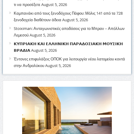
τι να προσέξετε
August 5, 2026
Καμπανάκι από τους ξενοδόχους Πάφου: Μόλις 141 από τα 728
ξενοδοχεία διαθέτουν άδεια
August 5, 2026
Stoiximan: Ανταγωνιστικές αποδόσεις για το Μπραν – Απόλλων
Λεμεσού
August 5, 2026
𝝟𝝪𝝥𝝦𝝞𝝖𝝟𝝜 𝝟𝝖𝝞 𝝚𝝠𝝠𝝜𝝢𝝞𝝟𝝜 𝝥𝝖𝝦𝝖𝝙𝝤𝝨𝝞𝝖𝝟𝝜 𝝡𝝤𝝪𝝨𝝞𝝟𝝜
𝝗𝝦𝝖𝝙𝝞𝝖
August 5, 2026
Έντονες επιφυλάξεις ΟΠΟΚ για λειτουργία νέου λατομείου κοντά
στην Ανδρολύκου
August 5, 2026