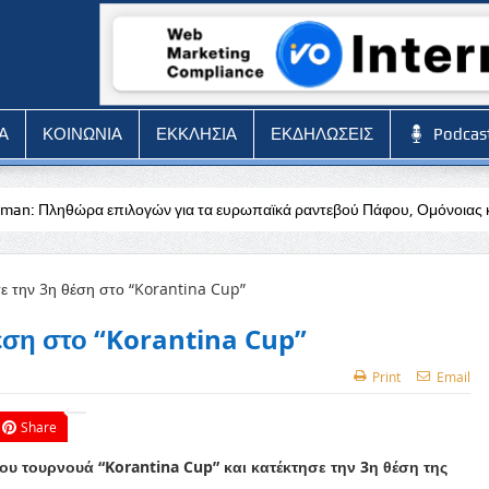
Α
ΚΟΙΝΩΝΙΑ
ΕΚΚΛΗΣΙΑ
ΕΚΔΗΛΩΣΕΙΣ
Podcas
λογών για τα ευρωπαϊκά ραντεβού Πάφου, Ομόνοιας και ΠΑΟΚ
𝝝𝝚𝝖
έση στο “Korantina Cup”
Print
Email
Share
του τουρνουά “Korantina Cup” και κατέκτησε την 3η θέση της