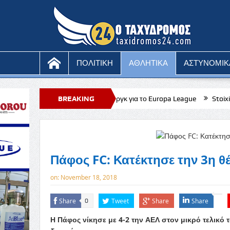
ΠΟΛΙΤΙΚΗ
ΑΘΛΗΤΙΚΑ
ΑΣΤΥΝΟΜΙΚ
ι στη Σάλτσμπουργκ για το Europa League
BREAKING
Stoiximan: Πληθώρα επι
NEWS
Πάφος FC: Κατέκτησε την 3η θ
on:
November 18, 2018
Share
Tweet
Share
Share
0
Η Πάφος νίκησε με 4-2 την ΑΕΛ στον μικρό τελικό 