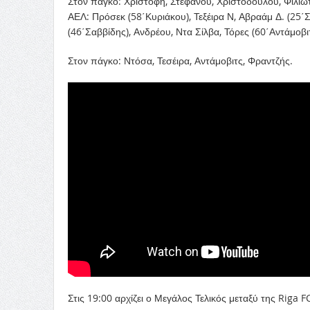
Στον πάγκο: Χριστοφή, Στεφάνου, Χριστοδούλου, Φιλιώ
ΑΕΛ: Πρόσεκ (58΄Κυριάκου), Τεξέιρα Ν, Αβραάμ Δ. (25΄Σ
(46΄Σαββίδης), Ανδρέου, Ντα Σίλβα, Τόρες (60΄Αντάμοβι
Στον πάγκο: Ντόσα, Τεσέιρα, Αντάμοβιτς, Φραντζής.
Στις 19:00 αρχίζει ο Μεγάλος Τελικός μεταξύ της Riga F