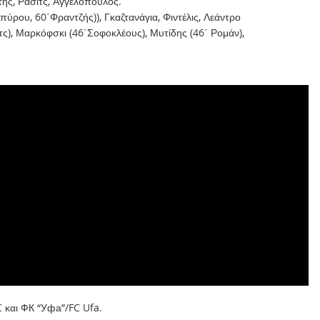
της, Ράσιτς, Αγγελόπουλος.
πύρου, 60΄Φραντζής)), Γκαζτανάγια, Φιντέλις, Λεάντρο
τς), Μαρκόφσκι (46΄Σοφοκλέους), Μυτίδης (46΄ Ρομάν),
C και ФК “Уфа”/FC Ufa.