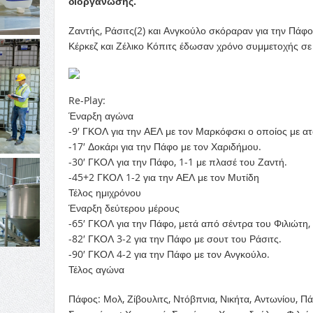
διοργάνωσης.
Ζαντής, Ράσιτς(2) και Ανγκούλο σκόραραν για την Πάφο
Κέρκεζ και Ζέλικο Κόπιτς έδωσαν χρόνο συμμετοχής σε
Re-Play:
Έναρξη αγώνα
-9′ ΓΚΟΛ για την ΑΕΛ με τον Μαρκόφσκι ο οποίος με ατο
-17′ Δοκάρι για την Πάφο με τον Χαριδήμου.
-30′ ΓΚΟΛ για την Πάφο, 1-1 με πλασέ του Ζαντή.
-45+2 ΓΚΟΛ 1-2 για την ΑΕΛ με τον Μυτίδη
Τέλος ημιχρόνου
Έναρξη δεύτερου μέρους
-65′ ΓΚΟΛ για την Πάφο, μετά από σέντρα του Φιλιώτη, 
-82′ ΓΚΟΛ 3-2 για την Πάφο με σουτ του Ράσιτς.
-90′ ΓΚΟΛ 4-2 για την Πάφο με τον Ανγκούλο.
Τέλος αγώνα
Πάφος: Μολ, Ζίβουλιτς, Ντόβπνια, Νικήτα, Αντωνίου, Πά