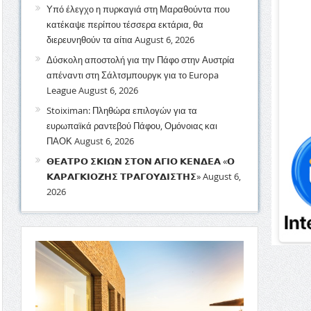
Υπό έλεγχο η πυρκαγιά στη Μαραθούντα που
κατέκαψε περίπου τέσσερα εκτάρια, θα
διερευνηθούν τα αίτια
August 6, 2026
Δύσκολη αποστολή για την Πάφο στην Αυστρία
απέναντι στη Σάλτσμπουργκ για το Europa
League
August 6, 2026
Stoiximan: Πληθώρα επιλογών για τα
ευρωπαϊκά ραντεβού Πάφου, Ομόνοιας και
ΠΑΟΚ
August 6, 2026
𝝝𝝚𝝖𝝩𝝦𝝤 𝝨𝝟𝝞𝝮𝝢 𝝨𝝩𝝤𝝢 𝝖𝝘𝝞𝝤 𝝟𝝚𝝢𝝙𝝚𝝖 «𝝤
𝝟𝝖𝝦𝝖𝝘𝝟𝝞𝝤𝝛𝝜𝝨 𝝩𝝦𝝖𝝘𝝤𝝪𝝙𝝞𝝨𝝩𝝜𝝨»
August 6,
2026