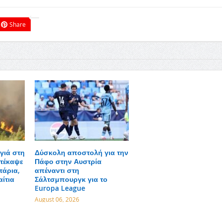
Share
γιά στη
Δύσκολη αποστολή για την
τέκαψε
Πάφο στην Αυστρία
τάρια,
απέναντι στη
αίτια
Σάλτσμπουργκ για το
Europa League
August 06, 2026