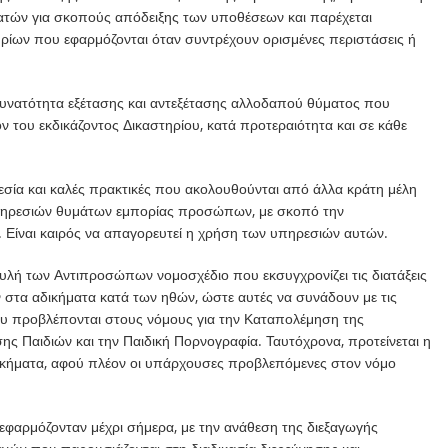
γατών για σκοπούς απόδειξης των υποθέσεων και παρέχεται
ρίων που εφαρμόζονται όταν συντρέχουν ορισμένες περιστάσεις ή
δυνατότητα εξέτασης και αντεξέτασης αλλοδαπού θύματος που
ον του εκδικάζοντος Δικαστηρίου, κατά προτεραιότητα και σε κάθε
θεσία και καλές πρακτικές που ακολουθούνται από άλλα κράτη μέλη
υπηρεσιών θυμάτων εμπορίας προσώπων, με σκοπό την
 Είναι καιρός να απαγορευτεί η χρήση των υπηρεσιών αυτών.
ουλή των Αντιπροσώπων νομοσχέδιο που εκσυγχρονίζει τις διατάξεις
 στα αδικήματα κατά των ηθών, ώστε αυτές να συνάδουν με τις
ου προβλέπονται στους νόμους για την Καταπολέμηση της
ς Παιδιών και την Παιδική Πορνογραφία. Ταυτόχρονα, προτείνεται η
ικήματα, αφού πλέον οι υπάρχουσες προβλεπόμενες στον νόμο
υ εφαρμόζονταν μέχρι σήμερα, με την ανάθεση της διεξαγωγής