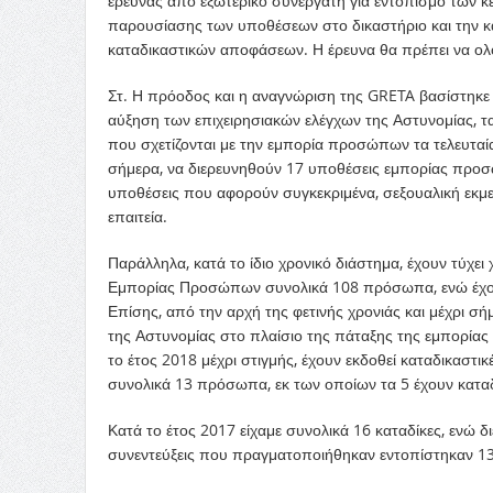
έρευνας από εξωτερικό συνεργάτη για εντοπισμό των κ
παρουσίασης των υποθέσεων στο δικαστήριο και την κ
καταδικαστικών αποφάσεων. Η έρευνα θα πρέπει να ολο
Στ. Η πρόοδος και η αναγνώριση της GRETA βασίστηκε 
αύξηση των επιχειρησιακών ελέγχων της Αστυνομίας, τα
που σχετίζονται με την εμπορία προσώπων τα τελευταία
σήμερα, να διερευνηθούν 17 υποθέσεις εμπορίας προσώ
υποθέσεις που αφορούν συγκεκριμένα, σεξουαλική εκμε
επαιτεία.
Παράλληλα, κατά το ίδιο χρονικό διάστημα, έχουν τύχε
Εμπορίας Προσώπων συνολικά 108 πρόσωπα, ενώ έχου
Επίσης, από την αρχή της φετινής χρονιάς και μέχρι σή
της Αστυνομίας στο πλαίσιο της πάταξης της εμπορίας
το έτος 2018 μέχρι στιγμής, έχουν εκδοθεί καταδικαστι
συνολικά 13 πρόσωπα, εκ των οποίων τα 5 έχουν κατα
Κατά το έτος 2017 είχαμε συνολικά 16 καταδίκες, ενώ 
συνεντεύξεις που πραγματοποιήθηκαν εντοπίστηκαν 13