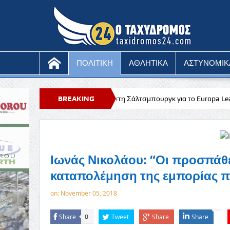
ΠΟΛΙΤΙΚΗ
ΑΘΛΗΤΙΚΑ
ΑΣΤΥΝΟΜΙΚ
 Αυστρία απέναντι στη Σάλτσμπουργκ για το Europa League
BREAKING
Stoixi
NEWS
Ιωνάς Νικολάου: “Οι προσπάθε
καταπολέμηση της εμπορίας 
on:
November 05, 2018
Share
Tweet
Share
Share
0