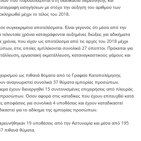
ενών που παρουσιάζονται στη διαδικασία διερεύνησης και
αταγραφή εισηγήσεων με στόχο την αύξηση του αριθμού των
κληρωθεί μέχρι το τέλος του 2018.
σε συγκεκριμένα αποτελέσματα. Είναι γεγονός ότι μέσα από την
 τελευταία χρόνια καταγράφονται αυξημένες διώξεις για αδικήματα
 χρόνια, που είχαν ως αποτέλεσμα από τις αρχές του 2018 μέχρι
πων, στις οποίες εμπλέκονται συνολικά 27 ύποπτοι. Πρόκειται για
τάλλευση, εργασιακή εκμετάλλευση, καταναγκαστικούς γάμους και
ι χειρισμού ως πιθανά θύματα από το Γραφείο Καταπολέμησης
ν αναγνωριστεί συνολικά 37 θύματα εμπορίας προσώπων.
μερα έχουν διενεργηθεί 15 συντονισμένες επιχειρήσεις από πλευράς
 προσώπων. Όσον αφορά στις καταδίκες που έχουν επιτευχθεί κατά
κές αποφάσεις για συνολικά 4 υποθέσεις και έχουν καταδικαστεί
δικαστεί για το αδίκημα της εμπορίας προσώπων.
διερευνήθηκαν 19 υποθέσεις από την Αστυνομία και μέσα από 195
7 πιθανά θύματα.