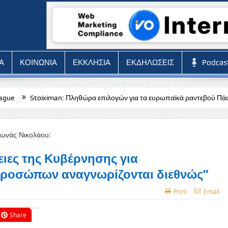
Α
ΚΟΙΝΩΝΙΑ
ΕΚΚΛΗΣΙΑ
ΕΚΔΗΛΩΣΕΙΣ
Podcas
man: Πληθώρα επιλογών για τα ευρωπαϊκά ραντεβού Πάφου, Ομόνοιας κ
ιες της Κυβέρνησης για
προσώπων αναγνωρίζονται διεθνώς”
Print
Email
Share