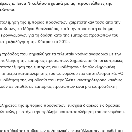
ξεως κ. Ιωνά Νικολάου σχετικά με τις προσπάθειες της
οσώπων.
ταπολέμηση της εμπορίας προσώπων χαιρετίστηκαν τόσο από την
οσώπων, κα Μύρια Βασιλειάδου, κατά την πρόσφατη επίσημη
πειρογνωμόνων για τη δράση κατά της εμπορίας προσώπων του
ατη αξιολόγηση της Κύπρου το 2015.
η πρόοδος που σημειώθηκε τα τελευταία χρόνια αναφορικά με την
απολέμηση της εμπορίας προσώπων. Σημειώνεται ότι οι κυπριακές
 καταπολέμηση της εμπορίας και υιοθέτησαν νέα ολοκληρωμένη
τα μέτρα καταπολέμησης του φαινομένου πιο αποτελεσματικά. «Ο
η υιοθέτηση της νομοθεσία που προβλέπει αυστηρότερους κανόνες
κούν σε υποθέσεις εμπορίας προσώπων είναι μια ευπρόσδεκτη
λήματος της εμπορίας προσώπων, ενισχύει διαρκώς τις δράσεις
ολιτικών, με στόχο την πρόληψη και καταπολέμηση του φαινομένου,
της απόδειξης υποθέσεων σεξουαλικής εκμετάλλευσης, προωθείται η