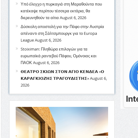
Υπό έλεγχο η πυρκαγιά στη Μαραθούντα που
κατέκαψε περίπου τέσσερα εκτάρια, θα
διερευνηθούν τα αίτια
August 6, 2026
Δύσκολη αποστολή για την Πάφο στην Αυστρία
απέναντι στη Σάλτσμπουργκ για το Europa
League
August 6, 2026
Stoiximan: Πληθώρα επιλογών για τα
ευρωπαϊκά ραντεβού Πάφου, Ομόνοιας και
ΠΑΟΚ
August 6, 2026
𝝝𝝚𝝖𝝩𝝦𝝤 𝝨𝝟𝝞𝝮𝝢 𝝨𝝩𝝤𝝢 𝝖𝝘𝝞𝝤 𝝟𝝚𝝢𝝙𝝚𝝖 «𝝤
𝝟𝝖𝝦𝝖𝝘𝝟𝝞𝝤𝝛𝝜𝝨 𝝩𝝦𝝖𝝘𝝤𝝪𝝙𝝞𝝨𝝩𝝜𝝨»
August 6,
2026