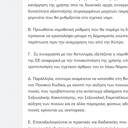
κατάργηση της χρήσης από τις διωκτικές αρχές συνερ
δυνατότητα αξιοποίησης συγκεκριμένων μαχητών τεκμη
γεγονότα που θα ρυθμίζονται στο σχετικό νόμο.
Β. Προωθείται νομοθετική ρύθμιση που θα παρέχει τη 
πρόκειται να εγκαταλείψει μόνιμα τη Δημοκρατία, ενώπι
περίπτωση πριν την αναχώρηση του από την Κύπρο.
Γ. Σε συνεργασία με την Αστυνομία, εξετάζεται η νομο
της ΕΕ αναφορικά με την ποινικοποίηση της χρήσης 
τροποποίηση του σχετικού άρθρου του εν λόγω Νόμου.
Δ. Παράλληλα, σύντομα αναμένεται να κατατεθεί στη Β
του Ποινικού Κώδικα, με σκοπό την αύξηση των ποινών
ποινές που προβλέπονται στα αντίστοιχα αδικήματα π
Σεξουαλικής Κακοποίησης, την Σεξουαλική Εκμετάλλευση
αύξηση των ποινών και σε άλλα παρόμοιας φύσεως αδ
ποινές κρίνονται ως ανεπαρκείς.
Ε. Επαναξιολογούνται οι πρακτικές και διαδικασίες πο