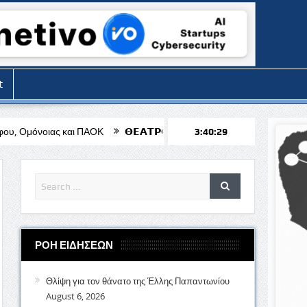
t
αι ΠΑΟΚ
𝝝𝝚𝝖𝝩𝝦𝝤 𝝨𝝟𝝞𝝮𝝢 𝝨𝝩𝝤𝝢 𝝖𝝘𝝞𝝤 𝝟𝝚𝝢𝝙𝝚𝝖 «𝝤 𝝟𝝖𝝦𝝖𝝘𝝟𝝞
3:40:30
ΡΟΗ ΕΙΔΗΣΕΩΝ
Θλίψη για τον θάνατο της Έλλης Παπαντωνίου
August 6, 2026