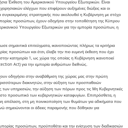
ετήσια Έκθεση του Αμερικανικού Υπουργείου Εξωτερικών. Είναι
ιχειρησιακών ελέγχων που επιφέρουν αυξημένες διώξεις και οι
α συγκεκριμένης στρατηγικής που ακολουθεί η Κυβέρνηση με στόχο
μπορίας προσώπων, έχουν οδηγήσει στην τοποθέτηση της Κύπρου
ερικανικού Υπουργείου Εξωτερικών για την εμπορία προσώπων, η
ίωσε σημαντικά επιτεύγματα, ικανοποιώντας πλήρως τα κριτήρια
ορίας προσώπων και έτσι, έλαβε την πιο ευμενή έκθεση που έχει
7 στην κατηγορία 1, ως χώρα της οποίας η Κυβέρνηση ικανοποιεί
tection Act) για την εμπορία ανθρώπων διεθνώς.
έχουν οδηγήσει στην αναβάθμιση της χώρας μας στην πρώτη
περισσότερων διακινητών, στην αύξηση των προσπαθειών
ς των υπηρεσιών, την αύξηση των πόρων προς τις Μη Κυβερνητικές
 στο προσωπικό των κυβερνητικών καταφυγίων. Επιπρόσθετα, η
μη απέλαση, στη μη ποινικοποίηση των θυμάτων για αδικήματα που
ώ σημειώνονται οι άδειες παραμονής που δόθηκαν για
μπορίας προσώπων, προϋποθέτει και την ενίσχυση των διαδικασιών