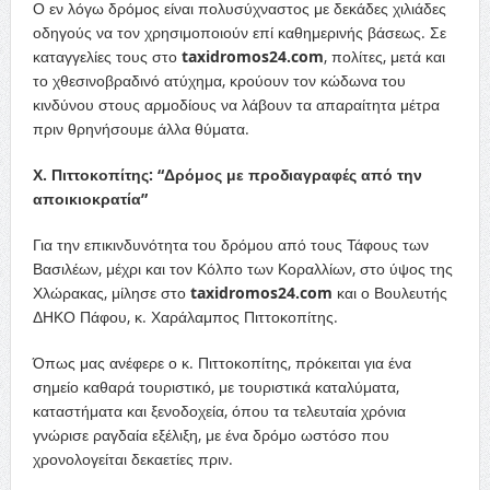
Ο εν λόγω δρόμος είναι πολυσύχναστος με δεκάδες χιλιάδες
οδηγούς να τον χρησιμοποιούν επί καθημερινής βάσεως. Σε
καταγγελίες τους στο
taxidromos24.com
, πολίτες, μετά και
το χθεσινοβραδινό ατύχημα, κρούουν τον κώδωνα του
κινδύνου στους αρμοδίους να λάβουν τα απαραίτητα μέτρα
πριν θρηνήσουμε άλλα θύματα.
Χ. Πιττοκοπίτης: “Δρόμος με προδιαγραφές από την
αποικιοκρατία”
Για την επικινδυνότητα του δρόμου από τους Τάφους των
Βασιλέων, μέχρι και τον Κόλπο των Κοραλλίων, στο ύψος της
Χλώρακας, μίλησε στο
taxidromos
24.com
και ο Βουλευτής
ΔΗΚΟ Πάφου, κ. Χαράλαμπος Πιττοκοπίτης.
Όπως μας ανέφερε ο κ. Πιττοκοπίτης, πρόκειται για ένα
σημείο καθαρά τουριστικό, με τουριστικά καταλύματα,
καταστήματα και ξενοδοχεία, όπου τα τελευταία χρόνια
γνώρισε ραγδαία εξέλιξη, με ένα δρόμο ωστόσο που
χρονολογείται δεκαετίες πριν.