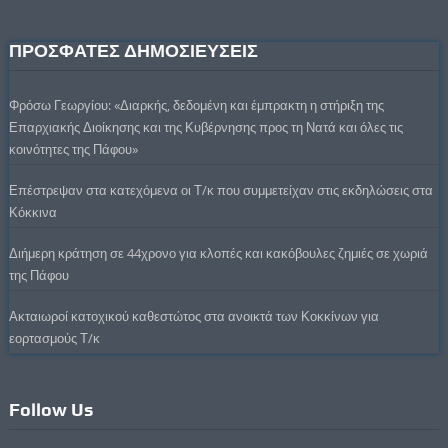
ΠΡΟΣΦΑΤΕΣ ΔΗΜΟΣΙΕΥΣΕΙΣ
Φρόσω Γεωργίου: «Διαρκής, δεδομένη και έμπρακτη η στήριξη της
Επαρχιακής Διοίκησης και της Κυβέρνησης προς τη Νατά και όλες τις
κοινότητες της Πάφου»
Επέστρεψαν στα κατεχόμενα οι Τ/κ που συμμετείχαν στις εκδηλώσεις στα
Κόκκινα
Διήμερη κράτηση σε 44χρονο για κλοπές και κακόβουλες ζημιές σε χωριά
της Πάφου
Ακταιωροί κατοχικού καθεστώτος στα ανοικτά των Κοκκίνων για
εορτασμούς Τ/κ
Follow Us