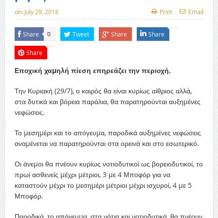
on:
July 29, 2018
Print
Email
Share
Tweet
Share
Share
0
Share
Εποχική χαµηλή πίεση επηρεάζει την περιοχή.
Την Κυριακή (29/7), ο καιρός θα είναι κυρίως αίθριος αλλά,
στα δυτικά και βόρεια παράλια, θα παρατηρούνται αυξηµένες
νεφώσεις.
Το µεσηµέρι και το απόγευµα, παροδικά αυξηµένες νεφώσεις
αναµένεται να παρατηρούνται στα ορεινά και στο εσωτερικό.
Οι άνεµοι θα πνέουν κυρίως νοτιοδυτικοί ως βορειοδυτικοί, το
πρωί ασθενείς µέχρι µέτριοι, 3 µε 4 Μποφόρ για να
καταστούν µέχρι το µεσηµέρι µέτριοι µέχρι ισχυροί, 4 µε 5
Μποφόρ.
Παροδικά, το απόγευµα, στα νότια και νοτιοδυτικά, θα πνέουν