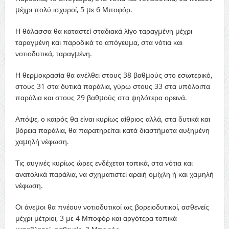
µέχρι πολύ ισχυροί, 5 µε 6 Μποφόρ.
Η θάλασσα θα καταστεί σταδιακά λίγο ταραγµένη µέχρι
ταραγµένη και παροδικά το απόγευµα, στα νότια και
νοτιοδυτικά, ταραγµένη.
Η θερµοκρασία θα ανέλθει στους 38 βαθµούς στο εσωτερικό,
στους 31 στα δυτικά παράλια, γύρω στους 33 στα υπόλοιπα
παράλια και στους 29 βαθµούς στα ψηλότερα ορεινά.
Απόψε, ο καιρός θα είναι κυρίως αίθριος αλλά, στα δυτικά και
βόρεια παράλια, θα παρατηρείται κατά διαστήµατα αυξηµένη
χαµηλή νέφωση.
Τις αυγινές κυρίως ώρες ενδέχεται τοπικά, στα νότια και
ανατολικά παράλια, να σχηµατιστεί αραιή οµίχλη ή και χαµηλή
νέφωση.
Οι άνεµοι θα πνέουν νοτιοδυτικοί ως βορειοδυτικοί, ασθενείς
µέχρι µέτριοι, 3 µε 4 Μποφόρ και αργότερα τοπικά