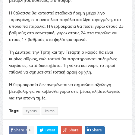
µεταβλητοί, ασθενείς, 3 Μποφόρ.
Η θάλασσα θα καταστεί σταδιακά ήρεµη µέχρι λίγο
ταραγµένη, στα ανατολικά παράλια και λίγο ταραγµένη, στα
υπόλοιπα παράλια. Η θερµοκρασία θα πέσει γύρω στους 23
βαθµούς στο εσωτερικό, γύρω στους 24 στα παράλια και
στους 17 βαθµούς στα ψηλότερα ορεινά.
Τη ∆ευτέρα, την Τρίτη και την Τετάρτη ο καιρός θα είναι
κυρίως αίθριος, ενώ τοπικά θα παρατηρούνται αυξηµένες
νεφώσεις, κατά διαστήµατα. Τη νύκτα και νωρίς το πρωί
πιθανό να σχηµατιστεί τοπική αραιή οµίχλη.
Η θερµοκρασία δεν αναµένεται να σηµειώσει αξιόλογη
µεταβολή, για να κυµανθεί γύρω στις µέσες κλιµατολογικές
για την εποχή τιµές.
Tags:
cyprus
kairos
Share
Tweet
Share
Share
0