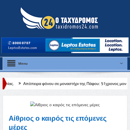
Menu
πειρα φόνου σε μοναστήρι της Πάφου: 51χρονος μοναχός συνελήφθη μετ
Αίθριος ο καιρός τις επόμενες
μέρες