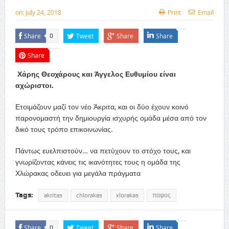
on:
July 24, 2018
Print
Email
Share
Tweet
Share
Share
0
Share
Χάρης Θεοχάρους και Άγγελος Ευθυμίου είναι
αχώριστοι.
Ετοιμάζουν μαζί τον νέο Άκριτα, και οι δύο έχουν κοινό
παρονομαστή την δημιουργία ισχυρής ομάδα μέσα από τον
δικό τους τρόπο επικοινωνίας.
Πάντως ευελπιστούν… να πετύχουν το στόχο τους, και
γνωρίζοντας κάνεις τις ικανότητες τους η ομάδα της
Χλώρακας οδευει για μεγάλα πράγματα
Tags:
akritas
chlorakas
xlorakas
παφος
Share
Tweet
Share
Share
0