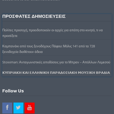
ΠΡΟΣΦΑΤΕΣ ΔΗΜΟΣΙΕΥΣΕΙΣ
Πολίτες προσοχή, προειδοποιούν οι αρχές για απάτη στο κινητό, τι να
προσέξετε
Καμπανάκι από τους ξενοδόχους Πάφου: Μόλις 141 από τα 728
ξενοδοχεία διαθέτουν άδεια
Stoiximan: Ανταγωνιστικές αποδόσεις για το Μπραν – Απόλλων Λεμεσού
𝝟𝝪𝝥𝝦𝝞𝝖𝝟𝝜 𝝟𝝖𝝞 𝝚𝝠𝝠𝝜𝝢𝝞𝝟𝝜 𝝥𝝖𝝦𝝖𝝙𝝤𝝨𝝞𝝖𝝟𝝜 𝝡𝝤𝝪𝝨𝝞𝝟𝝜 𝝗𝝦𝝖𝝙𝝞𝝖
Follow Us