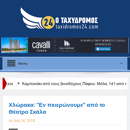
Menu
πανάκι από τους ξενοδόχους Πάφου: Μόλις 141 από τα 728 ξενοδοχεία 
Χλώρακα: “Εν πκιερώνουμε” από το
Θέατρο Σκάλα
on:
July 26, 2018