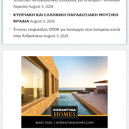
Λεμεσού
August 5, 2026
𝝟𝝪𝝥𝝦𝝞𝝖𝝟𝝜 𝝟𝝖𝝞 𝝚𝝠𝝠𝝜𝝢𝝞𝝟𝝜 𝝥𝝖𝝦𝝖𝝙𝝤𝝨𝝞𝝖𝝟𝝜 𝝡𝝤𝝪𝝨𝝞𝝟𝝜
𝝗𝝦𝝖𝝙𝝞𝝖
August 5, 2026
Έντονες επιφυλάξεις ΟΠΟΚ για λειτουργία νέου λατομείου κοντά
στην Ανδρολύκου
August 5, 2026