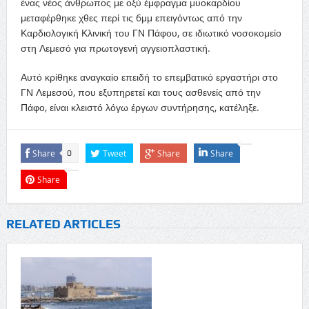
ένας νέος άνθρωπος με οξύ έμφραγμα μυοκαρδίου
μεταφέρθηκε χθες περί τις 6μμ επειγόντως από την
Καρδιολογική Κλινική του ΓΝ Πάφου, σε ιδιωτικό νοσοκομείο
στη Λεμεσό για πρωτογενή αγγειοπλαστική.
Αυτό κρίθηκε αναγκαίο επειδή το επεμβατικό εργαστήρι στο
ΓΝ Λεμεσού, που εξυπηρετεί και τους ασθενείς από την
Πάφο, είναι κλειστό λόγω έργων συντήρησης, κατέληξε.
Share
Tweet
Share
Share
0
Share
RELATED ARTICLES