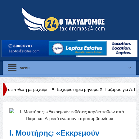
Menu
 μαχαίρι
Ευχαριστήριο μήνυμα Χ. Πάζαρου για Α. Βαφεάδη
Κλει
Ι. Μουτήρης: «Εκκρεμούν