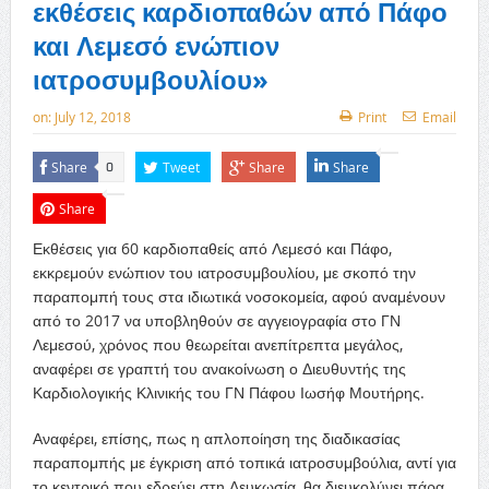
εκθέσεις καρδιοπαθών από Πάφο
και Λεμεσό ενώπιον
ιατροσυμβουλίου»
on:
July 12, 2018
Print
Email
Share
Tweet
Share
Share
0
Share
Εκθέσεις για 60 καρδιοπαθείς από Λεμεσό και Πάφο,
εκκρεμούν ενώπιον του ιατροσυμβουλίου, με σκοπό την
παραπομπή τους στα ιδιωτικά νοσοκομεία, αφού αναμένουν
από το 2017 να υποβληθούν σε αγγειογραφία στο ΓΝ
Λεμεσού, χρόνος που θεωρείται ανεπίτρεπτα μεγάλος,
αναφέρει σε γραπτή του ανακοίνωση ο Διευθυντής της
Καρδιολογικής Κλινικής του ΓΝ Πάφου Ιωσήφ Μουτήρης.
Αναφέρει, επίσης, πως η απλοποίηση της διαδικασίας
παραπομπής με έγκριση από τοπικά ιατροσυμβούλια, αντί για
το κεντρικό που εδρεύει στη Λευκωσία, θα διευκολύνει πάρα