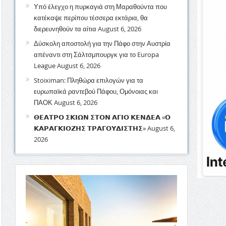
Υπό έλεγχο η πυρκαγιά στη Μαραθούντα που
κατέκαψε περίπου τέσσερα εκτάρια, θα
διερευνηθούν τα αίτια
August 6, 2026
Δύσκολη αποστολή για την Πάφο στην Αυστρία
απέναντι στη Σάλτσμπουργκ για το Europa
League
August 6, 2026
Stoiximan: Πληθώρα επιλογών για τα
ευρωπαϊκά ραντεβού Πάφου, Ομόνοιας και
ΠΑΟΚ
August 6, 2026
𝝝𝝚𝝖𝝩𝝦𝝤 𝝨𝝟𝝞𝝮𝝢 𝝨𝝩𝝤𝝢 𝝖𝝘𝝞𝝤 𝝟𝝚𝝢𝝙𝝚𝝖 «𝝤
𝝟𝝖𝝦𝝖𝝘𝝟𝝞𝝤𝝛𝝜𝝨 𝝩𝝦𝝖𝝘𝝤𝝪𝝙𝝞𝝨𝝩𝝜𝝨»
August 6,
2026