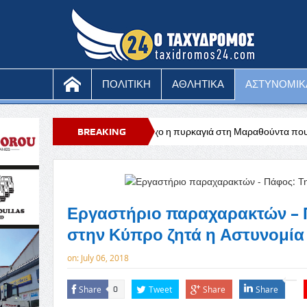
ΠΟΛΙΤΙΚΗ
ΑΘΛΗΤΙΚΑ
ΑΣΤΥΝΟΜΙΚ
υ
Υπό έλεγχο η πυρκαγιά στη Μαραθούντα που κατέκαψε περίπου τέσ
BREAKING
NEWS
Εργαστήριο παραχαρακτών – 
στην Κύπρο ζητά η Αστυνομία
on:
July 06, 2018
Share
Tweet
Share
Share
0