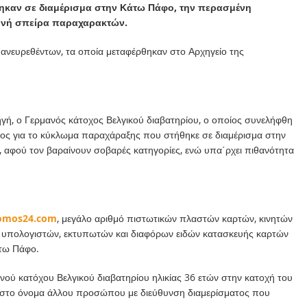
στηκαν σε διαμέρισμα στην Κάτω Πάφο, την περασμένη
εθνή σπείρα παραχαρακτών.
 ανευρεθέντων, τα οποία μεταφέρθηκαν στο Αρχηγείο της
ή, ο Γερμανός κάτοχος Βελγικού διαβατηρίου, ο οποίος συνελήφθη
πτος για το κύκλωμα παραχάραξης που στήθηκε σε διαμέρισμα στην
, αφού τον βαραίνουν σοβαρές κατηγορίες, ενώ υπα΄ρχει πιθανότητα
romos
24.
com
, μεγάλο αριθμό πιστωτικών πλαστών καρτών, κινητών
ν υπολογιστών, εκτυπωτών και διαφόρων ειδών κατασκευής καρτών
άτω Πάφο.
ού κατόχου Βελγικού διαβατηρίου ηλικίας 36 ετών στην κατοχή του
ς στο όνομα άλλου προσώπου με διεύθυνση διαμερίσματος που