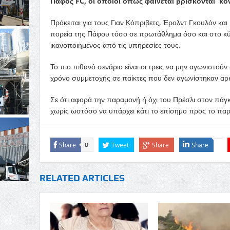
Πάφος FC, οι οποίοι όπως φαίνεται βρίσκονται κο
Πρόκειται για τους Γιαν Κόπριβετς, Έρολντ Γκουλόν και 
πορεία της Πάφου τόσο σε πρωτάθλημα όσο και στο κύπ
ικανοποιημένος από τις υπηρεσίες τους.
Το πιο πιθανό σενάριο είναι οι τρεις να μην αγωνιστούν
χρόνο συμμετοχής σε παίκτες που δεν αγωνίστηκαν αρ
Σε ότι αφορά την παραμονή ή όχι του Πρέσλι στον πάγ
χωρίς ωστόσο να υπάρχει κάτι το επίσημο προς το πα
Share
Tweet
Share
Share
0
RELATED ARTICLES