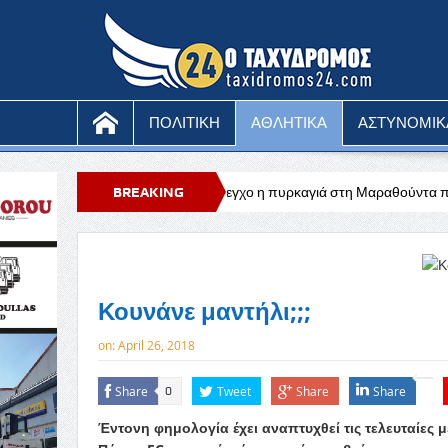
ΠΟΛΙΤΙΚΗ
ΑΘΛΗΤΙΚΑ
ΑΣΤΥΝΟΜΙΚ
νίου
Υπό έλεγχο η πυρκαγιά στη Μαραθούντα που κατέκαψε περίπου 
BREAKING
NEWS
Κουνάνε μαντήλι;;;
on:
April 26, 2018
Share
Tweet
Share
Share
0
Έντονη φημολογία έχει αναπτυχθεί τις τελευταίες