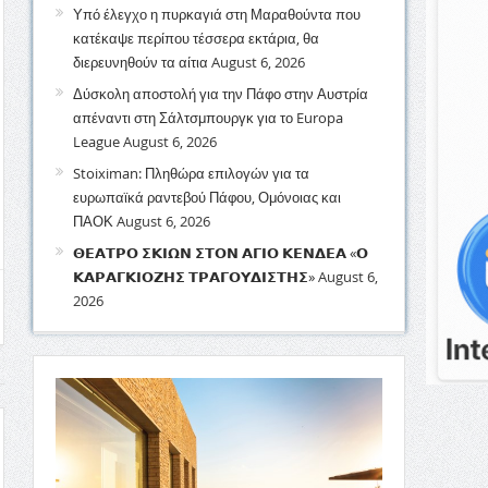
Υπό έλεγχο η πυρκαγιά στη Μαραθούντα που
κατέκαψε περίπου τέσσερα εκτάρια, θα
διερευνηθούν τα αίτια
August 6, 2026
Δύσκολη αποστολή για την Πάφο στην Αυστρία
απέναντι στη Σάλτσμπουργκ για το Europa
League
August 6, 2026
Stoiximan: Πληθώρα επιλογών για τα
ευρωπαϊκά ραντεβού Πάφου, Ομόνοιας και
ΠΑΟΚ
August 6, 2026
𝝝𝝚𝝖𝝩𝝦𝝤 𝝨𝝟𝝞𝝮𝝢 𝝨𝝩𝝤𝝢 𝝖𝝘𝝞𝝤 𝝟𝝚𝝢𝝙𝝚𝝖 «𝝤
𝝟𝝖𝝦𝝖𝝘𝝟𝝞𝝤𝝛𝝜𝝨 𝝩𝝦𝝖𝝘𝝤𝝪𝝙𝝞𝝨𝝩𝝜𝝨»
August 6,
2026