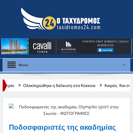
Menu
κληρώθηκε η διέλευση στα Κόκκινα
Καιρός: Και σήμερα στου 40 βαθ
ου Μυλωνά»
Ποδοσφαιριστές της ακαδημίας